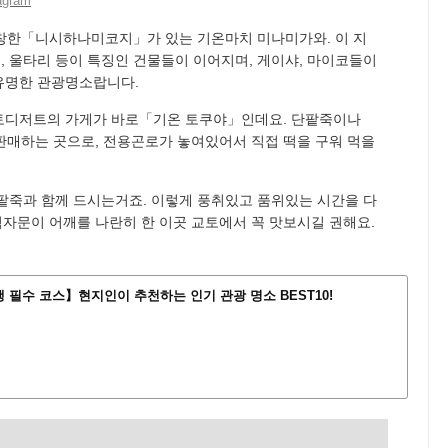
agram
창한「니시하나미코지」가 있는 기온마치 미나미가와. 이 지
 울타리 등이 특징인 건물들이 이어지며, 게이샤, 마이코들이
유명한 관광명소랍니다.
토디저트의 가게가 바로「기온 토쿠야」인데요. 단팥죽이나
판매하는 곳으로, 전용곤로가 놓여있어서 직접 떡을 구워 먹을
팥죽과 함께 드시는거죠. 이렇게 풍취있고 품위있는 시간을 다
격자문이 어깨를 나란히 한 이곳 교토에서 꼭 맛보시길 권해요.
 필수 코스】현지인이 추천하는 인기 관광 명소 BEST10!