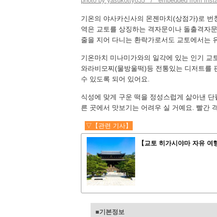
photo by yasukotty835 / embedded from Inst
기온의 야사카신사의 몬젠마치(상점가)로 번
역은 교토를 상징하는 격자문이나 돌출격자문,
줄을 지어 다니는 환락가로서도 교토에서는 
기온마치 미나미가와의 일각에 있는 인기 교
와라비모찌(물방울떡)등 전통있는 디저트를 
수 있도록 되어 있어요.
식성에 맞게 구운 떡을 정성스럽게 삶아낸 단
른 곳에서 맛보기는 어려우 실 거예요. 빨간 
▽【관련 기사】
【교토 히가시야마 자유 여행
■기본정보