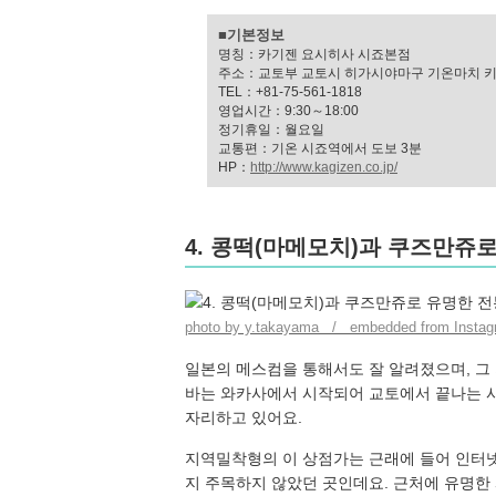
■기본정보
명칭：카기젠 요시히사 시죠본점
주소：교토부 교토시 히가시야마구 기온마치 키
TEL：+81-75-561-1818
영업시간：9:30～18:00
정기휴일：월요일
교통편：기온 시죠역에서 도보 3분
HP：
http://www.kagizen.co.jp/
4. 콩떡(마메모치)과 쿠즈만
photo by y.takayama / embedded from Instag
일본의 메스컴을 통해서도 잘 알려졌으며, 그
바는 와카사에서 시작되어 교토에서 끝나는
자리하고 있어요.
지역밀착형의 이 상점가는 근래에 들어 인터
지 주목하지 않았던 곳인데요. 근처에 유명