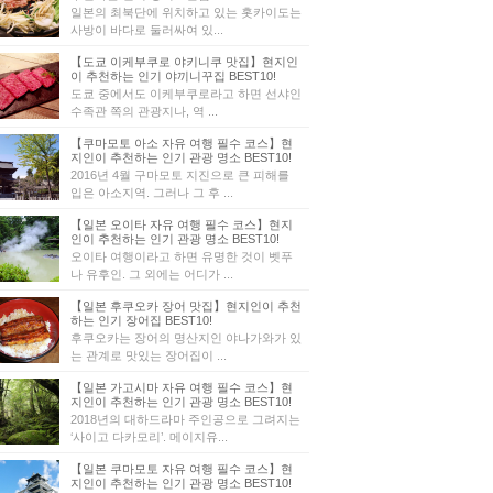
일본의 최북단에 위치하고 있는 홋카이도는
사방이 바다로 둘러싸여 있...
【도쿄 이케부쿠로 야키니쿠 맛집】현지인
이 추천하는 인기 야끼니꾸집 BEST10!
도쿄 중에서도 이케부쿠로라고 하면 선샤인
수족관 쪽의 관광지나, 역 ...
【쿠마모토 아소 자유 여행 필수 코스】현
지인이 추천하는 인기 관광 명소 BEST10!
2016년 4월 구마모토 지진으로 큰 피해를
입은 아소지역. 그러나 그 후 ...
【일본 오이타 자유 여행 필수 코스】현지
인이 추천하는 인기 관광 명소 BEST10!
오이타 여행이라고 하면 유명한 것이 벳푸
나 유후인. 그 외에는 어디가 ...
【일본 후쿠오카 장어 맛집】현지인이 추천
하는 인기 장어집 BEST10!
후쿠오카는 장어의 명산지인 야나가와가 있
는 관계로 맛있는 장어집이 ...
【일본 가고시마 자유 여행 필수 코스】현
지인이 추천하는 인기 관광 명소 BEST10!
2018년의 대하드라마 주인공으로 그려지는
‘사이고 다카모리’. 메이지유...
【일본 쿠마모토 자유 여행 필수 코스】현
지인이 추천하는 인기 관광 명소 BEST10!