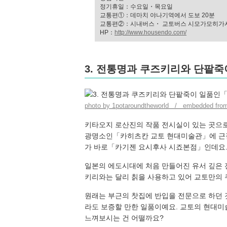
정기휴일：수요일・목요일
교통편①：데마치 야나기역에서 도보 20분
교통편②：시내버스・ 교토버스 시모가모히가시
HP：
http://www.housendo.com/
3. 전통명과 쿠즈키리와 단팥
photo by 1potaroundtheworld / embedded from
키타오지 로산진의 작품 전시실이 있는 곳으로
광명소인「카히츠칸 교토 현대미술관」에 근접
가 바로「카기젠 요시후사 시죠본점」인데요
일본의 에도시대에 처음 만들어진 유서 깊은
키리와는 달리 칡을 사용하고 있어 교토만의 
원래는 부근의 찻집에 반입을 전문으로 하던 
라도 보증할 만한 일품이예요. 교토의 현대
느껴보시는 건 어떨까요?