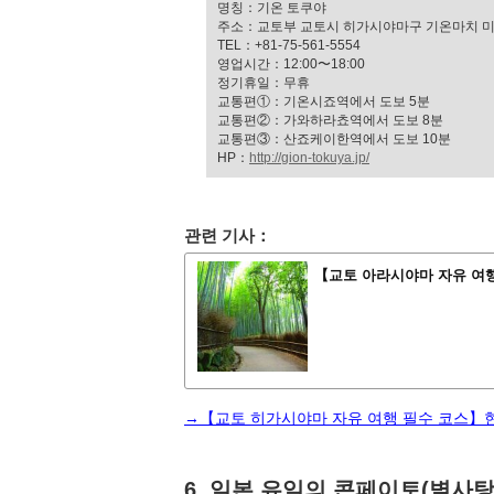
명칭：기온 토쿠야
주소：교토부 교토시 히가시야마구 기온마치 미나
TEL：+81-75-561-5554
영업시간：12:00〜18:00
정기휴일：무휴
교통편①：기온시죠역에서 도보 5분
교통편②：가와하라쵸역에서 도보 8분
교통편③：산죠케이한역에서 도보 10분
HP：
http://gion-tokuya.jp/
관련 기사：
【교토 아라시야마 자유 여행
→【교토 히가시야마 자유 여행 필수 코스】현지
6. 일본 유일의 콘페이토(별사