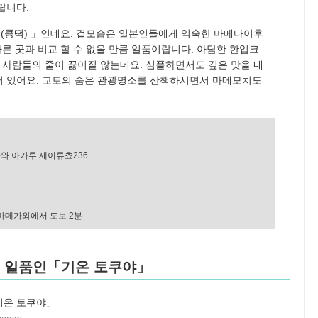
랍니다.
(콩떡) 」인데요. 겉모습은 일본인들에게 익숙한 마메다이후
다른 곳과 비교 할 수 없을 만큼 일품이랍니다. 아담한 한입크
엔 사람들의 줄이 끓이질 않는데요. 심플하면서도 깊은 맛을 내
어 있어요. 교토의 숨은 관광명소를 산책하시면서 마메모치도
와 아가루 세이류쵸236
데가와에서 도보 2분
이 일품인「기온 토쿠야」