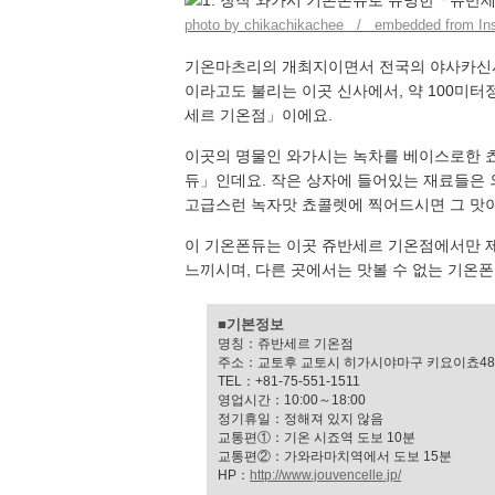
photo by chikachikachee / embedded from In
기온마츠리의 개최지이면서 전국의 야사카신사
이라고도 불리는 이곳 신사에서, 약 100미
세르 기온점」이에요.
이곳의 명물인 와가시는 녹차를 베이스로한 
듀」인데요. 작은 상자에 들어있는 재료들은 
고급스런 녹자맛 쵸콜렛에 찍어드시면 그 맛
이 기온폰듀는 이곳 쥬반세르 기온점에서만 
느끼시며, 다른 곳에서는 맛볼 수 없는 기온
■기본정보
명칭：쥬반세르 기온점
주소：교토후 교토시 히가시야마구 키요이쵸48
TEL：+81-75-551-1511
영업시간：10:00～18:00
정기휴일：정해져 있지 않음
교통편①：기온 시죠역 도보 10분
교통편②：가와라마치역에서 도보 15분
HP：
http://www.jouvencelle.jp/