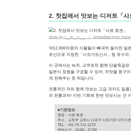
2. 찻집에서 맛보는 디저트「사
photo by t__m__q___ / embedded from Insta
약12,000여종의 식물들이 빼곡히 들어찬 
유산으로 지정한「시모가모신사」등 유수의 
이 곳에서는 녹차, 교쿠로와 함께 단팥죽같은
일본식 정원을 구경할 수 있어, 차맛을 돋구어
게 전해주는 듯 하답니다.
전통적인 차와 함께 맛보는 고급 과자도 일품
의 전통과자! 이번 기회에 한번 맛보시는 건 
■기본정보
명칭：사료 호센
주소：교토부 교토시 사쿄구 시모가모 다카기쵸
TEL：+81-75-712-1270
영업시간：10:00～17:00