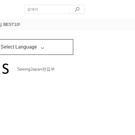
BEST10!
Select Language
SeeingJapan편집부