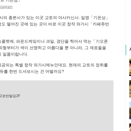
stagram
의 총본사가 있는 이곳 교토의 야사카신사. 일명「기온상」
터정도 떨어진 곳에 있는 곳이 바로 이곳 창작 와가시「카페쥬반
쵸콜렛에, 파운드케잌이나 과일, 경단을 찍어서 먹는「기오폰
외형부터가 색이 선명하고 아름다울 뿐 아니라, 그 재료들을
이 일품이랍니다.
제공되는 특별 창작 와가시메뉴인데요. 현재의 교토의 정취를
폰듀를 한번 드셔보시는 건 어떨까요?
2쿄반빌딩2F