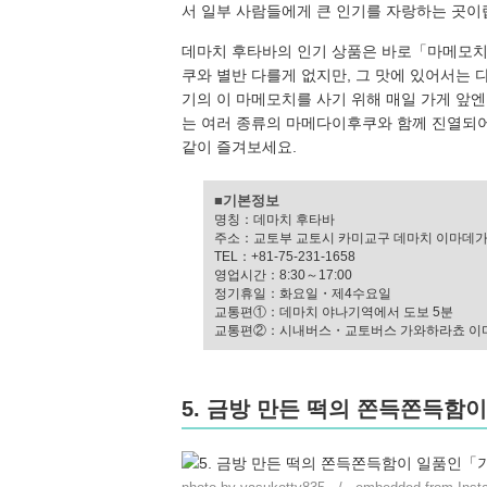
서 일부 사람들에게 큰 인기를 자랑하는 곳이
데마치 후타바의 인기 상품은 바로「마메모치
쿠와 별반 다를게 없지만, 그 맛에 있어서는 
기의 이 마메모치를 사기 위해 매일 가게 앞
는 여러 종류의 마메다이후쿠와 함께 진열되
같이 즐겨보세요.
■기본정보
명칭：데마치 후타바
주소：교토부 교토시 카미교구 데마치 이마데가
TEL：+81-75-231-1658
영업시간：8:30～17:00
정기휴일：화요일・제4수요일
교통편①：데마치 야나기역에서 도보 5분
교통편②：시내버스・교토버스 가와하라쵸 이마
5. 금방 만든 떡의 쫀득쫀득함