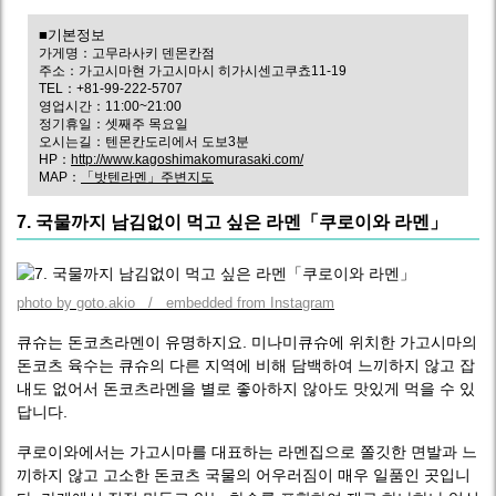
■기본정보
가게명：고무라사키 덴몬칸점
주소：가고시마현 가고시마시 히가시센고쿠쵸11-19
TEL：+81-99-222-5707
영업시간：11:00~21:00
정기휴일：셋째주 목요일
오시는길：텐몬칸도리에서 도보3분
HP：
http://www.kagoshimakomurasaki.com/
MAP：
「밧텐라멘」주변지도
7. 국물까지 남김없이 먹고 싶은 라멘「쿠로이와 라멘」
photo by goto.akio / embedded from Instagram
큐슈는 돈코츠라멘이 유명하지요. 미나미큐슈에 위치한 가고시마의
돈코츠 육수는 큐슈의 다른 지역에 비해 담백하여 느끼하지 않고 잡
내도 없어서 돈코츠라멘을 별로 좋아하지 않아도 맛있게 먹을 수 있
답니다.
쿠로이와에서는 가고시마를 대표하는 라멘집으로 쫄깃한 면발과 느
끼하지 않고 고소한 돈코츠 국물의 어우러짐이 매우 일품인 곳입니