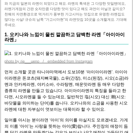
와 지금의 일본의 라멘이 되었다고 해요. 라멘의 특색은 그 다양한 맛일텐데요,
라멘가게점의 간판 숫자만큼 다양한 맛이 있다고 해도 과언이 아닐것 같지요?
천혜의 자연환경으로 먹거리가 풍부한 가고시마는 맛집으로 유명한 라멘집도
많다는 사실! 규슈의 남쪽 “가고시마현”의 라면맛집 10곳을 소개할게요. 기대해
주세요.
1. 오키나와 느낌이 물씬 깔끔하고 담백한 라멘「아이아이
라멘」
photo by rie___ueno / embedded from Instagram
먼저 소개할 곳은 타니야마역에서 도보10분 ‘아이아이라멘’. 아이아
이라멘은 돈코츠(돼지뼈국물), 쇼유(간장), 미소(된장), 시오(소금)라
멘과 안카케라멘, 야키소바, 수라탕멘, 매운맛라멘 등 매우 다양한
종류의 라멘을 만들고 있습니다. 아이아이라멘의 특징을 들라고 한
다면, 시오라멘을 들 수 있는데요, 일반적인 塩(시오) 대신 潮(시오:
바닷물을 의미하는 단어)를 씁니다. 오키나와의 소금을 사용한 시오
라멘에 대한 자부심이 엿보이는 대목이라 할 수 있어요.
일어를 아시는 분이라면 ‘아이’의 의미를 아실지도 모르겠네요. 가게
의 이름 ‘아이’는 사랑을 뜻하는 아이(愛)랍니다. 주인장의 애정이 듬
뿍 담긴 라멘을 만들겠다는 각오가 보이시나요? 애정이 가득담긴 애