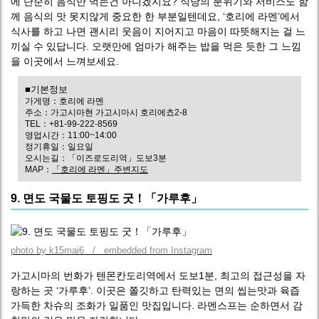
에 단순히 음식만 먹는건 아니겠지요? 식당의 분위기와 서비스도 함
께 음식의 맛 못지않게 중요한 한 부분일텐데요, ‘호리에 라멘’에서
식사를 하고 나면 괜시리 웃음이 지어지고 마음이 따뜻해지는 걸 느
끼실 수 있답니다. 오랫만에 엄마가 해주는 밥을 먹은 듯한 그 느낌
을 이곳에서 느껴보세요.
■기본정보
가게명：호리에 라멘
주소：가고시마현 가고시마시 호리에쵸2-8
TEL：+81-99-222-8569
영업시간：11:00~14:00
정기휴일：일요일
오시는길：「이즈로도리역」도보3분
MAP：
「호리에 라멘」주변지도
9. 면도 국물도 토핑도 굿！「가루후」
photo by k15mai6 / embedded from Instagram
가고시마의 번화가 텐몬칸도리역에서 도보1분, 최고의 접근성을 자
랑하는 곳 ‘가루후’. 이곳은 쫄깃하고 탄력있는 면의 씹는맛과 육즙
가득한 차슈의 조화가 일품인 맛집입니다. 라멘스프는 순하면서 감