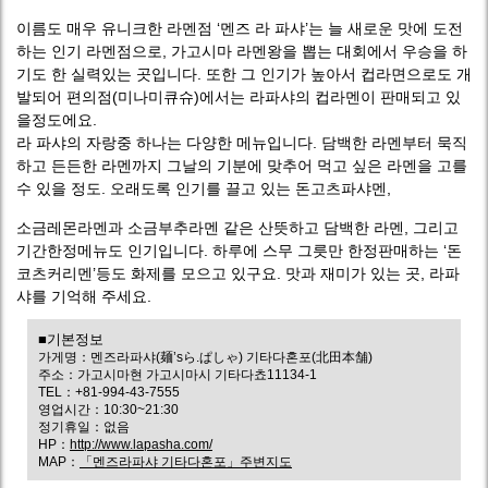
이름도 매우 유니크한 라멘점 ‘멘즈 라 파샤’는 늘 새로운 맛에 도전
하는 인기 라멘점으로, 가고시마 라멘왕을 뽑는 대회에서 우승을 하
기도 한 실력있는 곳입니다. 또한 그 인기가 높아서 컵라면으로도 개
발되어 편의점(미나미큐슈)에서는 라파샤의 컵라멘이 판매되고 있
을정도에요.
라 파샤의 자랑중 하나는 다양한 메뉴입니다. 담백한 라멘부터 묵직
하고 든든한 라멘까지 그날의 기분에 맞추어 먹고 싶은 라멘을 고를
수 있을 정도. 오래도록 인기를 끌고 있는 돈고츠파샤멘,
소금레몬라멘과 소금부추라멘 같은 산뜻하고 담백한 라멘, 그리고
기간한정메뉴도 인기입니다. 하루에 스무 그릇만 한정판매하는 ‘돈
코츠커리멘’등도 화제를 모으고 있구요. 맛과 재미가 있는 곳, 라파
샤를 기억해 주세요.
■기본정보
가게명：멘즈라파샤(麺’sら.ぱしゃ) 기타다혼포(北田本舗)
주소：가고시마현 가고시마시 기타다쵸11134-1
TEL：+81-994-43-7555
영업시간：10:30~21:30
정기휴일：없음
HP：
http://www.lapasha.com/
MAP：
「멘즈라파샤 기타다혼포」주변지도