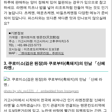
하루에 판매하는 양이 정해져 있어 절판되는 경우가 있으므로 참고
하세요. 라멘에 치츠나 밥을 넣어 리조트처럼 만들어 먹는 것도 인기
가 높답니다. 츠케멘, 매운츠케멘, 바질츠케멘등 다양한 메뉴가 준비
되어 있답니다. 파스타와는 또다른 색다른 맛과 만나보지 않으실래
요?
■기본정보
가게명：멘야토마토 텐몬칸(天文館)점
주소：가고시마현 가고시마시 고후쿠마치1-5
TEL：+81-99-222-5773
오시는길：이즈로도리역에서 도보1분
MAP：
「멘야토마토 텐몬칸점」주변지도
3. 쿠로미소(검은 된장)와 쿠로부타(흑돼지)의 만남 「산페
라멘」
photo by shi_no1221 / embedded from Instagram
가고시마에서 시작되어 전국에 퍼져나간 인기 라멘전문점 ‘산페이
라멘’을 소개하겠습니다. 인기 관광지와 연결되는 텐몬칸도리역에
서 도보5분거리에 있고, 노란색 바탕에 빨간의 임팩트있는 간판, 그