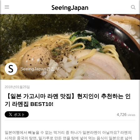
SeeingJapan편집부
2018년01월25일
【일본 가고시마 라멘 맛집】현지인이 추천하는 인
기 라멘집 BEST10!
4,726
views
일본여행에서 빼놓을 수 없는 먹거리 중 하나가 일본라멘이 아닐까요? 라멘의
시작은 중국의 탕면, 밀가루로 만든 면을 탕에 넣어 먹는 음식이 일본으로 넘어