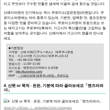
리고 무엇보다 구수한 맛좋은 냄새에 이끌려 금새 찾으실 것입니다.
산페이라멘의 인기메뉴는 역시 쿠로미소(검은된장)라멘입니다. 쿠
로미소라멘에는 여러 종류가 있는데, 기본맛, 담백한 맛, 원조진한맛
등 다양한 맛을 준비하고 있습니다. 쿠로미소라멘의 토핑으로는 쓰
는 돼지고기는 쿠로부타(흑돼지, 가고시마 특산물)만을 고집하는 철
저함을 보여주는 곳이랍니다. 산페이에서 가고시마 명물과 만나보
세요.
■기본정보
가게명：산페 라멘(三平らーめん) 테루쿠니본점
주소：가고시마현 가고시마시 테루쿠니15-13
TEL：+81-99-210-7888
영업시간：11:00~21:00
오시는길：텐몬칸도리역에서 도보5분
HP：
http://kuromiso.com/
MAP：
「산페이라멘 테루쿠니본점」주변지도
4. 산뜻 or 묵직 · 든든, 기분에 따라 골라보세요「멘즈라파
샤」
photo by s3b1ew / embedded from Instagram