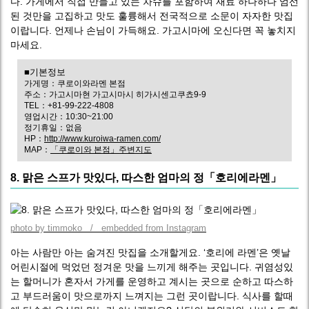
다. 가게에서 직접 만들고 있는 차슈를 포함하여 재료 하나하나 엄선
된 것만을 고집하고 맛도 훌륭해서 전국적으로 소문이 자자한 맛집
이랍니다. 언제나 손님이 가득해요. 가고시마에 오신다면 꼭 놓치지
마세요.
■기본정보
가게명：쿠로이와라멘 본점
주소：가고시마현 가고시마시 히가시센고쿠쵸9-9
TEL：+81-99-222-4808
영업시간：10:30~21:00
정기휴일：없음
HP：
http://www.kuroiwa-ramen.com/
MAP：
「쿠로이와 본점」주변지도
8. 맑은 스프가 맛있다, 따스한 엄마의 정「호리에라멘」
photo by timmoko / embedded from Instagram
아는 사람만 아는 숨겨진 맛집을 소개할게요. ‘호리에 라멘’은 옛날
어린시절에 먹었던 정겨운 맛을 느끼게 해주는 곳입니다. 귀염성있
는 할머니가 혼자서 가게를 운영하고 계시는 곳으로 순하고 따스하
고 부드러움이 맛으로까지 느껴지는 그런 곳이랍니다. 식사를 할때