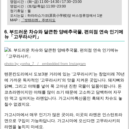
영업시간：(화~금) 11:00~14:30 / 17:30~23:00
영업시간：(토/일/축일) 11:00~23:00
정기휴일：월
오시는길：하라라쇼가코(原良小学校)앞 버스정류장에서 1분
MAP：
「밧텐라멘」주변지도
6. 부드러운 차슈와 달큰한 양배추국물, 편의점 연속 인기메
뉴「고무라사키」
photo by yonha_7 / embedded from Instagram
텐몬칸도리에서 도보3분 거리에 있는 ‘고무라사키’는 창업이래 70년
에 가까운 독자적인 ‘고무라사키’의 맛을 지켜온 곳입니다. 돼지뼈와
닭뼈, 그리고 야채를 넣어 푹 고아낸 진한 국물이 일품이랍니다. 돈
코츠라멘이지만 야채를 많이 쓰기 때문에 고소하고 담백하여 자꾸
만 먹고 싶어지는 라멘입니다. 가고시마특산품인 흑돼지 차슈도 놓
칠수 없겠지요.
가고시마에서 매우 인기가 많은 곳이라, 이곳의 라멘은 인스턴트라
면으로 구입이 가능하답니다. 가고시마에 오신다면 고무라사키의
라멘을 놓치지 마세요.