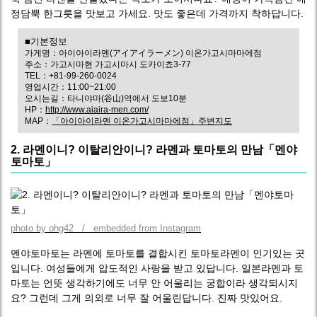
정담뿍 한그릇을 맛보고 가세요. 맛도 좋은데 가격까지 착하답니다.
■기본정보
가게명：아이아이라멘(アイアイラーメン) 이온가고시마마에점
주소：가고시마현 가고시마시 도카이쵸3-77
TEL：+81-99-260-0024
영업시간：11:00~21:00
오시는길：타니야마(谷山)역에서 도보10분
HP：
http://www.aiaira-men.com/
MAP：
「아이아이라멘 이온가고시마마에점」주변지도
2. 라멘이니? 이탈리안이니? 라멘과 토마토의 만남「멘야
토마토」
photo by ohg42 / embedded from Instagram
멘야토마토는 라멘에 토마토를 결합시킨 토마토라멘이 인기있는 곳
입니다. 여성들에게 압도적인 사랑을 받고 있답니다. 일본라멘과 토
마토는 언뜻 생각하기에도 너무 안 어울리는 궁합이라 생각되시지
요? 그런데 그게 의외로 너무 잘 어울린답니다. 진짜 맛있어요.