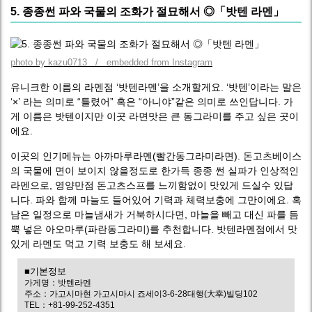
5. 종종썬 파와 국물의 조화가 절묘해서 ◎「밧텐 라멘」
photo by kazu0713 / embedded from Instagram
유니크한 이름의 라멘점 ‘밧텐라멘’을 소개할게요. ‘밧텐’이라는 말은
‘×’ 라는 의미로 “틀렸어” 혹은 “아니야”같은 의미로 쓰인답니다. 가
게 이름은 밧텐이지만 이곳 라면맛은 큰 동그라미를 주고 싶은 곳이
에요.
이곳의 인기메뉴는 아까마루라멘(빨간동그라미라면). 돈고츠베이스
의 국물에 면이 보이지 않을정도로 한가득 종종 썬 실파가 인상적인
라멘으로, 영양만점 돈고츠스프를 느끼함없이 맛있게 드실수 있답
니다. 파와 함께 마늘도 들어있어 기력과 체력보충에 그만이에요. 혹
남은 일정으로 마늘냄새가 거북하시다면, 마늘을 빼고 대신 파를 듬
뿍 넣은 아오마루(파란동그라미)를 추천합니다. 밧텐라멘점에서 맛
있게 라멘도 먹고 기력 보충도 해 보세요.
■기본정보
가게명：밧텐라멘
주소：가고시마현 가고시마시 죠세이3-6-28대행(大幸)빌딩102
TEL：+81-99-252-4351