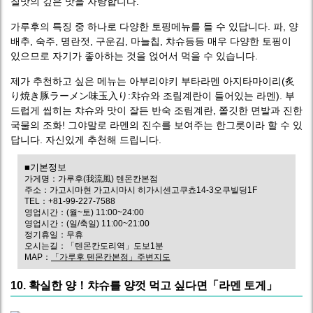
칠맛의 깊은 맛을 자랑합니다.
가루후의 특징 중 하나로 다양한 토핑메뉴를 들 수 있답니다. 파, 양
배추, 숙주, 명란젓, 구운김, 마늘칩, 챠슈등등 매우 다양한 토핑이
있으므로 자기가 좋아하는 것을 얹어서 먹을 수 있습니다.
제가 추천하고 싶은 메뉴는 아부리야키 부타라멘 아지타마이리(炙
り焼き豚ラーメン味玉入り:챠슈와 조림계란이 들어있는 라멘). 부
드럽게 씹히는 챠슈와 맛이 잘든 반숙 조림계란, 쫄깃한 면발과 진한
국물의 조화! 그야말로 라멘의 진수를 보여주는 한그릇이라 할 수 있
답니다. 자신있게 추천해 드립니다.
■기본정보
가게명：가루후(我流風) 텐몬칸본점
주소：가고시마현 가고시마시 히가시센고쿠쵸14-3오쿠빌딩1F
TEL：+81-99-227-7588
영업시간：(월~토) 11:00~24:00
영업시간：(일/축일) 11:00~21:00
정기휴일：무휴
오시는길：「텐몬칸도리역」도보1분
MAP：
「가루후 텐몬칸본점」주변지도
10. 확실한 양！챠슈를 양껏 먹고 싶다면「라멘 토게」