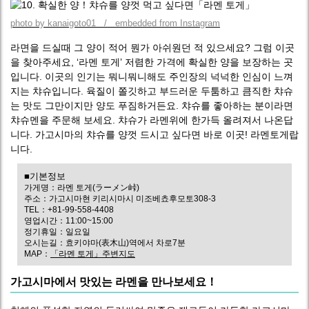
photo by kanaigoto01 / embedded from Instagram
라면을 드실때 그 양이 적어 뭔가 아쉬원던 적 있으세요? 그럼 이곳
을 찾아주세요, ‘라멘 토게’ 저렴한 가격에 확실한 양을 보장하는 곳
입니다. 이곳의 인기는 뭐니뭐니해도 주인장의 넉넉한 인심이 느껴
지는 챠슈입니다. 육질이 쫄깃하고 부드러운 두툼하고 큼직한 챠슈
는 맛도 그만이지만 양도 푸짐하거든요. 챠슈를 좋아하는 분이라면
챠슈멘을 주문해 보세요. 챠슈가 라멘위에 한가득 올려져서 나온답
니다. 가고시마의 챠슈를 양껏 드시고 싶다면 바로 이곳! 라멘토게랍
니다.
■기본정보
가게명：라멘 토게(ラーメン峠)
주소：가고시마현 키리시마시 미조베쵸후모토308-3
TEL：+81-99-558-4408
영업시간：11:00~15:00
정기휴일：일요일
오시는길：효키야마(表木山)역에서 차로7분
MAP：
「라멘 토게」주변지도
가고시마에서 맛있는 라멘을 만나보세요！