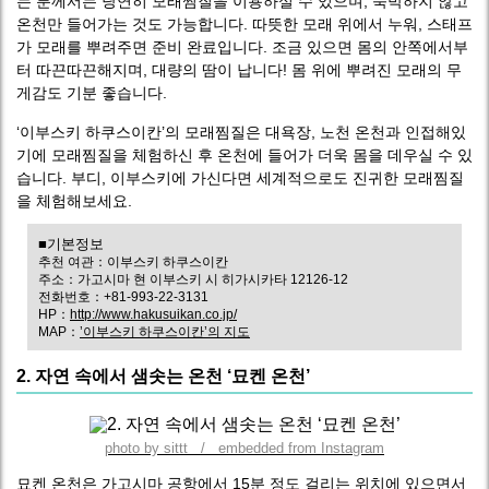
는 분께서는 당연히 모래찜질을 이용하실 수 있으며, 숙박하지 않고
온천만 들어가는 것도 가능합니다. 따뜻한 모래 위에서 누워, 스태프
가 모래를 뿌려주면 준비 완료입니다. 조금 있으면 몸의 안쪽에서부
터 따끈따끈해지며, 대량의 땀이 납니다! 몸 위에 뿌려진 모래의 무
게감도 기분 좋습니다.
‘이부스키 하쿠스이칸’의 모래찜질은 대욕장, 노천 온천과 인접해있
기에 모래찜질을 체험하신 후 온천에 들어가 더욱 몸을 데우실 수 있
습니다. 부디, 이부스키에 가신다면 세계적으로도 진귀한 모래찜질
을 체험해보세요.
■기본정보
추천 여관：이부스키 하쿠스이칸
주소：가고시마 현 이부스키 시 히가시카타 12126-12
전화번호：+81-993-22-3131
HP：
http://www.hakusuikan.co.jp/
MAP：
’이부스키 하쿠스이칸’의 지도
2. 자연 속에서 샘솟는 온천 ‘묘켄 온천’
photo by sittt / embedded from Instagram
묘켄 온천은 가고시마 공항에서 15분 정도 걸리는 위치에 있으면서