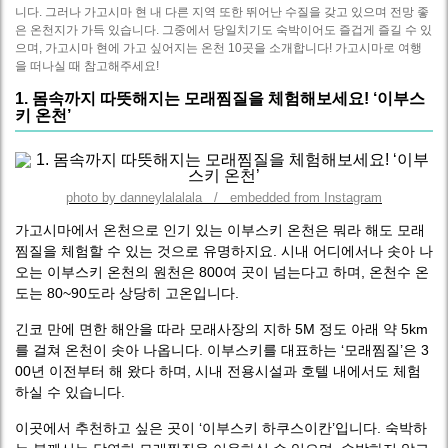
니다. 그러나 가고시마 현 내 다른 지역 또한 뛰어난 수질을 갖고 있으며 전망 좋
은 온천지가 가득 있습니다. 그중에서 당일치기도 숙박이어도 즐겁게 즐길 수 있
으며, 가고시마 현에 가고 싶어지는 온천 10곳을 소개합니다! 가고시마로 여행
을 떠나실 때 참고해주세요!
1. 몸속까지 따뜻해지는 모래찜질을 체험해보세요! ‘이부스
키 온천’
photo by danneylalalala / embedded from Instagram
가고시마에서 온천으로 인기 있는 이부스키 온천은 뭐라 해도 모래
찜질을 체험할 수 있는 것으로 유명하지요. 시내 어디에서나 솟아 나
오는 이부스키 온천의 원천은 800여 곳이 넘는다고 하며, 온천수 온
도는 80~90도라 상당히 고온입니다.
긴코 만에 면한 해안을 따라 모래사장의 지하 5M 정도 아래 약 5km
를 걸쳐 온천이 솟아 나옵니다. 이부스키를 대표하는 ‘모래찜질’은 3
00년 이전부터 해 왔다 하며, 시내 전용시설과 호텔 내에서도 체험
하실 수 있습니다.
이곳에서 추천하고 싶은 곳이 ‘이부스키 하쿠스이칸’입니다. 숙박하