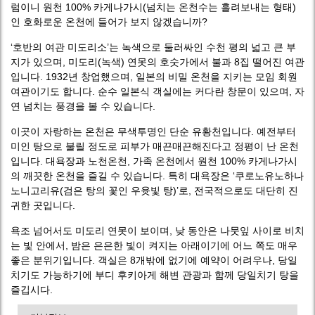
럼이니 원천 100% 카게나가시(넘치는 온천수는 흘려보내는 형태)
인 호화로운 온천에 들어가 보지 않겠습니까?
‘호반의 여관 미도리소’는 녹색으로 둘러싸인 수천 평의 넓고 큰 부
지가 있으며, 미도리(녹색) 연못의 호숫가에서 불과 8집 떨어진 여관
입니다. 1932년 창업했으며, 일본의 비밀 온천을 지키는 모임 회원
여관이기도 합니다. 순수 일본식 객실에는 커다란 창문이 있으며, 자
연 넘치는 풍경을 볼 수 있습니다.
이곳이 자랑하는 온천은 무색투명인 단순 유황천입니다. 예전부터
미인 탕으로 불릴 정도로 피부가 매끈매끈해진다고 정평이 난 온천
입니다. 대욕장과 노천온천, 가족 온천에서 원천 100% 카게나가시
의 깨끗한 온천을 즐길 수 있습니다. 특히 대욕장은 ‘쿠로노유노하나
노니고리유(검은 탕의 꽃인 우윳빛 탕)’로, 전국적으로도 대단히 진
귀한 곳입니다.
욕조 넘어서도 미도리 연못이 보이며, 낮 동안은 나뭇잎 사이로 비치
는 빛 안에서, 밤은 은은한 빛이 켜지는 아래이기에 어느 쪽도 매우
좋은 분위기입니다. 객실은 8개밖에 없기에 예약이 어려우나, 당일
치기도 가능하기에 부디 후키아게 해변 관광과 함께 당일치기 탕을
즐깁시다.