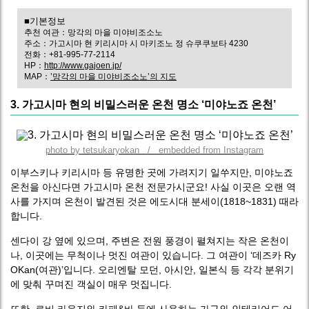
■기본정보
추천 여관：망각의 마을 미야비조소노
주소：가고시마 현 키리시마 시 마키조노 정 슈쿠쿠보타 4230
전화：+81-995-77-2114
HP：
http://www.gajoen.jp/
MAP：
’망각의 마을 미야비조소노’의 지도
3. 가고시마 현의 비밀스러운 온천 명소 ‘미야노죠 온천’
photo by tetsukaryokan / embedded from Instagram
이부스키나 키리시마 등 유명한 곳에 가려지기 일쑤지만, 미야노죠
온천을 아신다면 가고시마 온천 전문가시군요! 사실 이곳은 오랜 역
사를 가지며 온천이 발견된 것은 에도시대 분세이(1818~1831) 때라
합니다.
센다이 강 옆에 있으며, 주변은 전원 풍경이 펼쳐지는 작은 온천이
나, 이곳에는 무척이나 멋진 여관이 있습니다. 그 여관이 ‘데즈카 Ry
OKan(여관)’입니다. 오리엔탈 모던, 아시안, 일본식 등 각각 분위기
에 맞춰 꾸며진 객실이 매우 멋집니다.