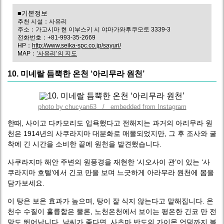
■기본정보
추천 시설：사유리
주소：가고시마 현 이부스키 시 야마가와후쿠모토 3339-3
전화번호：+81-993-35-2669
HP：
http://www.seika-spc.co.jp/sayuri/
MAP：
’사유리’의 지도
10. 미네랄 듬뿍한 온천 ‘아리무라 원천’
photo by chucyan63 / embedded from Instagram
한때, 사이고 다카모리도 입욕했다고 전해지는 과거의 아리무라 원
천은 1914년의 사쿠라지마 대분화로 매몰되었지만, 그 후 조사와 굴
착에 긴 시간을 소비한 끝에 원천을 발견했습니다.
사쿠라지마 해안 주변의 원풍경을 재현한 ‘시오사이 관’이 있는 ‘사
쿠라지마 호텔’에서 긴코 만을 보며 느긋하게 아라무라 원천에 몸을
담가보세요.
이 탕은 보온 효과가 높으며, 탕이 잘 식지 않는다고 말해집니다. 온
천수 수질이 훌륭함은 물론, 노천온천에서 보이는 평온한 긴코 만 전
망도 뛰어납니다. 날씨가 좋다면, 사츠마 반도의 가이몬 언덕까지 볼