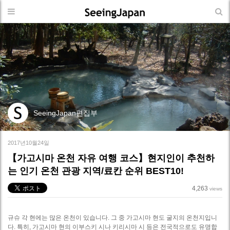
SeeingJapan편집부
2017년10월24일
【가고시마 온천 자유 여행 코스】현지인이 추천하
는 인기 온천 관광 지역/료칸 순위 BEST10!
4,263
views
규슈 각 현에는 많은 온천이 있습니다. 그 중 가고시마 현도 굴지의 온천지입니
다. 특히, 가고시마 현의 이부스키 시나 키리시마 시 등은 전국적으로도 유명합