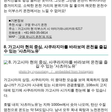
현지인들로 항상 붐비는 곳이나, 그것은 그만큼 온천이 뛰어나다는
증거이지요. 소박한 온천 거리의 분위기와 질 좋으며 깨끗한 온천수
는 이부스키 온천에서는 느낄 수 없어요!
■기본정보
추천 시설：구영 우나기 온천
주소：가고시마 현 이부스키 시 야마가와나리카와 6217
전화번호：+81-993-35-0814
MAP：
’구영 우나기 온천’의 지도
8. 가고시마 현의 중심, 사쿠라지마를 바라보며 온천을 즐길
수 있는 ‘사츠마노유’
photo by cyrusxtang / embedded from Instagram
가고시마의 상징, 사쿠라지마. 이 웅대한 모습을 보며 목욕하지 않겠
습니까? 가고시마 시내에 있는 시로야마 관광호텔은, 108m의 고지
대에 있기에 사쿠라지마와 가고시마 시가지를 한눈에 볼 수 있습니
다.
호텔 내의 ‘사츠마노유’는 지하 1000m에서 솟아 나오며, 탄산 수질
염천으로 온도는 약 54도입니다. 남녀 모두 옥내 욕탕과 노천온천이