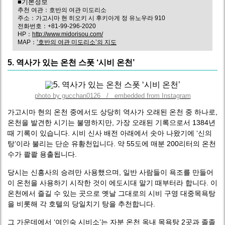
■기본정보
추천 여관：호반의 여관 미도리소
주소：가고시마 현 히오키 시 후키아게 정 유노우라 910
전화번호：+81-99-296-2020
HP：
http://www.midorisou.com/
MAP：
’호반의 여관 미도리소’의 지도
5. 역사가 있는 온천 스폿 ‘시비 온천’
photo by gucchan0126 / embedded from Instagram
가고시마 현의 온천 중에서도 상당히 역사가 오래된 온천 중 하나로,
온천을 발견한 시기는 불명하지만, 가장 오래된 기록으로서 1384년
때 기록이 있습니다. 시비 신사 배전 아래에서 솟아 나왔기에 ‘신의
탕’이라 불리는 단순 유황천입니다. 약 55도에 매분 200리터의 온천
수가 콸콸 용출됩니다.
당시는 신흥사의 승려만 사용했으며, 일반 사람들이 욕조를 만들어
이 온천을 사용하기 시작한 것이 에도시대 말기 때부터라 합니다. 이
온천에서 즐길 수 있는 곳으로 옛날 그대로의 시비 구영 대중목욕탕
을 비롯해 각 호텔의 당일치기 탕을 추천합니다.
그 가운데에서 ‘여인숙 시비소’는 자분 온천 옥내 목욕탕 2곳과 졸졸