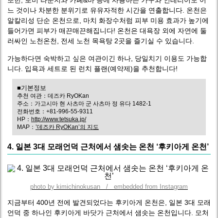
또한, 로비 라운지와 카페&바 등에 사용하는 가구와 인테리어도 어
느 것이나 차분한 분위기로 유유자적한 시간을 연출합니다. 온천은
알칼리성 단순 온천으로, 마치 화장수처럼 피부 미용 효과가 높기에
들어가면 피부가 매끈매끈해집니다! 온천은 대욕장 외에 자연에 둘
러싸인 노천온천, 전세 노천 목욕탕 2곳을 즐기실 수 있습니다.
가능하다면 숙박하고 싶은 여관이긴 하나, 당일치기 이용도 가능합
니다. 입욕과 세트로 된 런치 플랜(예약제)을 추천합니다!
■기본정보
추천 여관：데즈카 RyOKan
주소：가고시마 현 사츠마 군 사츠마 정 유다 1482-1
전화번호：+81-996-55-9311
HP：
http://www.tetsuka.jp/
MAP：
’데즈카 RyOKan’의 지도
4. 일본 3대 모래언덕 근처에서 샘솟는 온천 ‘후키아게 온천’
photo by kimichinokusan / embedded from Instagram
지금부터 400년 전에 발견되었다는 후키아게 온천은, 일본 3대 모래
언덕 중 하나인 후키아게 바닷가 근처에서 샘솟는 온천입니다. 모처