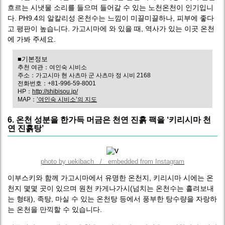
흐르는 시냇물 소리를 들으며 들어갈 수 있는 노천온천이 인기입니
다. PH9.4의 알칼리성 온천수는 느낌이 미끌미끌하나, 피부에 좋다
고 평판이 높습니다. 가고시마에 와 있을 때, 역사가 있는 이곳 온천
에 가봐 주세요.
■기본정보
추천 여관：여인숙 시비소
주소：가고시마 현 사츠마 군 사츠마 정 시비 2168
전화번호：+81-996-59-8001
HP：
http://shibisou.jp/
MAP：
’여인숙 시비소’의 지도
6. 온천 성분을 한가득 머금은 천연 진흙 팩을 ‘키리시마 천
연 진흙탕’
photo by uekibach / embedded from Instagram
이부스키와 함께 가고시마에서 유명한 온천지, 키리시마 시에는 온
천지 몇몇 곳이 있으며 원천 카게나가시(넘치는 온천수는 흘려보내
는 형태), 족탕, 마실 수 있는 온천탕 등에서 풍부한 탕수량을 자랑하
는 온천을 만끽할 수 있습니다.