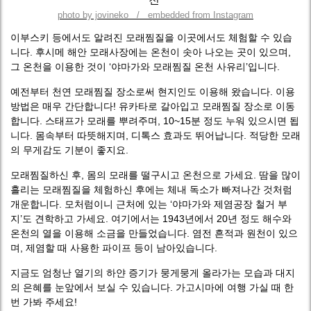
photo by jovineko / embedded from Instagram
이부스키 등에서도 알려진 모래찜질을 이곳에서도 체험할 수 있습
니다. 후시메 해안 모래사장에는 온천이 솟아 나오는 곳이 있으며,
그 온천을 이용한 것이 ‘야마가와 모래찜질 온천 사유리’입니다.
예전부터 천연 모래찜질 장소로써 현지인도 이용해 왔습니다. 이용
방법은 매우 간단합니다! 유카타로 갈아입고 모래찜질 장소로 이동
합니다. 스태프가 모래를 뿌려주며, 10~15분 정도 누워 있으시면 됩
니다. 몸속부터 따뜻해지며, 디톡스 효과도 뛰어납니다. 적당한 모래
의 무게감도 기분이 좋지요.
모래찜질하신 후, 몸의 모래를 떨구시고 온천으로 가세요. 땀을 많이
흘리는 모래찜질을 체험하신 후에는 체내 독소가 빠져나간 것처럼
개운합니다. 모처럼이니 근처에 있는 ‘야마가와 제염공장 철거 부
지’도 견학하고 가세요. 여기에서는 1943년에서 20년 정도 해수와
온천의 열을 이용해 소금을 만들었습니다. 염전 흔적과 원천이 있으
며, 제염할 때 사용한 파이프 등이 남아있습니다.
지금도 엄청난 열기의 하얀 증기가 뭉게뭉게 올라가는 모습과 대지
의 은혜를 눈앞에서 보실 수 있습니다. 가고시마에 여행 가실 때 한
번 가봐 주세요!