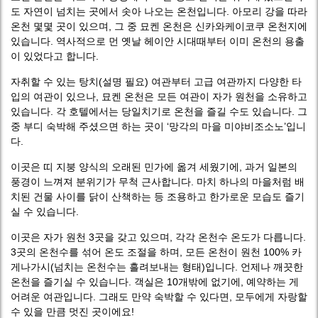
도 자연이 넘치는 곳에서 솟아 나오는 온천입니다. 아모리 강을 따라
온천 몇몇 곳이 있으며, 그 중 묘켄 온천은 신카와케이코쿠 온천지에
있습니다. 역사적으로 먼 옛날 헤이안 시대때부터 이미 온천의 용출
이 있었다고 합니다.
자취할 수 있는 탕치(설명 필요) 여관부터 고급 여관까지 다양한 타
입의 여관이 있으나, 묘켄 온천은 모든 여관이 자가 원천을 소유하고
있습니다. 각 호텔에서는 당일치기로 온천을 즐길 수도 있습니다. 그
중 부디 숙박해 주셨으면 하는 곳이 ‘망각의 마을 미야비조소노’입니
다.
이곳은 띠 지붕 양식의 오래된 민가에 옮겨 세웠기에, 과거 일본의
풍경이 느껴져 분위기가 무척 근사합니다. 마치 하나의 마을처럼 배
치된 건물 사이를 닭이 산책하는 등 조용하고 한가로운 모습도 즐기
실 수 있습니다.
이곳은 자가 원천 3곳을 갖고 있으며, 각각 온천수 온도가 다릅니다.
3곳의 온천수를 섞어 온도 조절을 하며, 모든 온천이 원천 100% 카
게나가시(넘치는 온천수는 흘려보내는 형태)입니다. 언제나 깨끗한
온천을 즐기실 수 있습니다. 객실은 10개밖에 없기에, 예약하는 게
어려운 여관입니다. 그래도 만약 숙박할 수 있다면, 모두에게 자랑할
수 있을 만큼 멋진 곳이에요!