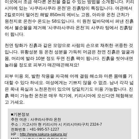
이곳에서 조금 색다른 온천을 즐길 수 있는 방법을 소개합니다. 키리
시마에 있는 ‘사쿠라사쿠라 온천’은 진흙탕이 특징입니다. 여관에서
2킬로미터 떨어진 해발 850m의 에비노 고원, 아라유 온천 근처가
원천지로 온천수 온도는 58도입니다. 이 원천 밑바닥에서 퍼낸 진흙
에서 불순물을 제거해 ‘사쿠라사쿠라 온천’의 사쿠라 탕에서 진흙탕
이 됩니다.
천연 탕화가 진흙과 같은 모양으로 사람의 손으로 채취한 귀중한 것
입니다. 유황성분 등 온천 성분을 가득히 머금은 천연 진흙은 얼굴과
몸, 머리에 발라 10분 정도 두면 진흙 팩이 됩니다. 진흙을 씻어내면
놀라울 정도로 피부가 매끈매끈해져요!
피부 미용 외, 발한 작용을 자극해 어깨 결림 해소와 마른 몸매를 기
대할 수 있다 하네요. 여성에게는 기쁘지 않을 수 없죠. 남녀 각각 넓
은 옥내 욕실과 노천온천이 있으며 당일치기도 이용 가능합니다. 진
흙 팩이 가능한 온천은 매우 적기에, 키리시마에 오신다면 체험해보
고 가세요.
■기본정보
추천 여관：사쿠라사쿠라 온천
주소：가고시마 현 키리시마 시 키리시마타구치 2324-7
전화번호：+81-995-57-1227
HP：
http://www.sakura-sakura.jp/