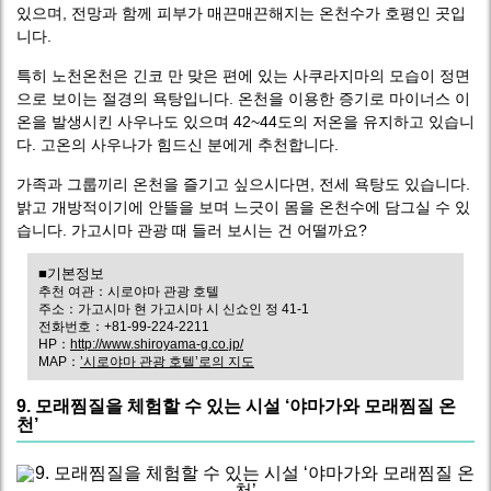
있으며, 전망과 함께 피부가 매끈매끈해지는 온천수가 호평인 곳입
니다.
특히 노천온천은 긴코 만 맞은 편에 있는 사쿠라지마의 모습이 정면
으로 보이는 절경의 욕탕입니다. 온천을 이용한 증기로 마이너스 이
온을 발생시킨 사우나도 있으며 42~44도의 저온을 유지하고 있습니
다. 고온의 사우나가 힘드신 분에게 추천합니다.
가족과 그룹끼리 온천을 즐기고 싶으시다면, 전세 욕탕도 있습니다.
밝고 개방적이기에 안뜰을 보며 느긋이 몸을 온천수에 담그실 수 있
습니다. 가고시마 관광 때 들러 보시는 건 어떨까요?
■기본정보
추천 여관：시로야마 관광 호텔
주소：가고시마 현 가고시마 시 신쇼인 정 41-1
전화번호：+81-99-224-2211
HP：
http://www.shiroyama-g.co.jp/
MAP：
’시로야마 관광 호텔’로의 지도
9. 모래찜질을 체험할 수 있는 시설 ‘야마가와 모래찜질 온
천’