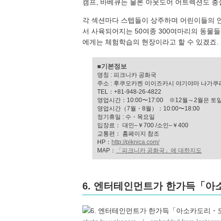
캠프, 바베큐는 물론 아웃도어 어트렉션도 
각 섹션마다 스텝들이 상주하며 어린이들의 안
서 사육되어지는 50여종 300여마리의 동물
에게는 체험학습의 현장이라고 할 수 있겠죠.
■기본정보
명칭 : 피크니카 공화국
주소 : 후쿠오카켄 이이즈카시 야기야마 나가쿠
TEL：+81-948-26-4822
영업시간：10:00〜17:00 ※12월～2월은
영업시간（7월・8월）：10:00〜18:00
정기휴일 : 수・목요일
입장료： 대인–￥700 /소인–￥400
교통편： 홈페이지 참조
HP：
http://piknica.com/
MAP：
「피크니카 공화국」에 대한지도
6. 엔터테인먼트가 한가득「