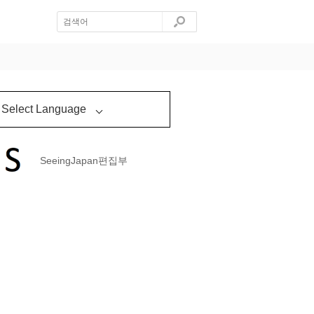
Select Language
SeeingJapan편집부