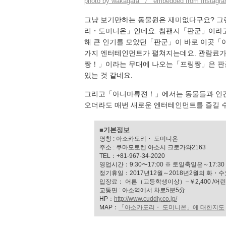
photo by wakagara / embedded from Instagr
그냥 보기만하는 동물원은 재미없다구요? 그
리・도미니온」인데요. 침팬지「판군」이라고 
해 큰 인기를 모았던「판군」이 바로 이곳「
가지 엔터테인먼트가 펼쳐지는데요. 관람료가 
짱！」이라는 무대에 나오는「프링짱」은 판군
있는 것 같네요.
그리고「아니마류젼！」에서는 동물들과 인간
오더라도 매번 새로운 엔터테인먼트를 즐길 수
■기본정보
명칭 : 아소카도리・ 도미니온
주소 : 쿠마모토켄 아소시 크로가와2163
TEL：+81-967-34-2020
영업시간：9:30〜17:00 ※ 토일축일은～17:30
정기휴일：2017년12월～2018년2월의 화・
입장료： 어른（고등학생이상）–￥2,400 /어린
교통편 : 아소역에서 차로5분5分
HP：
http://www.cuddly.co.jp/
MAP：
「아소카도리・ 도미니온」에 대한지도