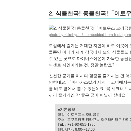
2. 식물천국! 동물천국!「이
photo by kttmhys / embedded from Instagram
도심에서 즐기는 거대한 자연이 바로 이곳에
물뿐만 아니라 세계 각국에서 모인 식물들도 
수 있는 곳으로 마이너스이온이 가득한 동물원
퍼센트 자연이라는 것, 정말 놀랍죠?
신선한 공기를 마시며 힐링을 즐기시는 건 어
양한데요. 「마다가스칼의 세계」 코너에서
를 바로 옆에서 볼 수 있는데요. 꼭 체크해 
끼리 즐기기엔 딱 좋은 곳이 아닐까 싶네요.
■기본정보
명칭 : 이토우즈노 모리공원
주소 : 후쿠오카켄 키타큐슈 오구라키타쿠 카미이
TEL：+81-93-651-1895
영업시간：9:00〜17:00