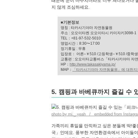
때문에 눈이 마주치더라도 너무 쳐다보거나 놀
지 않게 조심하세요.
■기본정보
명칭 : 타카사기야마 자연동물원
주소 : 오오이타켄 오오이타시 카미자키3098-1
TEL：+81-97-532-5010
영업시간：8:30〜17:00
정기휴일 : 무휴
입장료： 어른–￥510 /고등학생–￥510 /중
교통편 : 오오이타교통버스「타카사키야마 자
HP：
http://www.takasakiyama.jp/
MAP：
「타카사기야마 자연동물원」에 대한지
5. 캠핑과 바베큐까지 즐길 
photo by mi._.yeah / embedded from Instagr
가족끼리 휴일을 만끽하고 싶은 분들께 딱!좋
국」인데요. 풍부한 자연환경속에서 아이들이