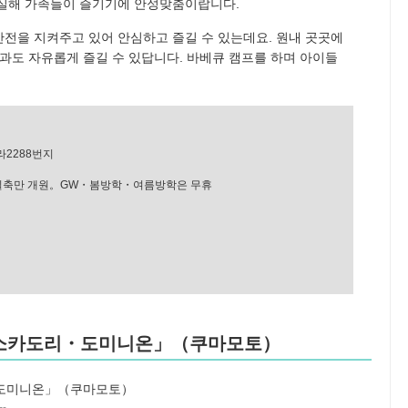
충실해 가족들이 즐기기에 안성맞춤이랍니다.
전을 지켜주고 있어 안심하고 즐길 수 있는데요. 원내 곳곳에
들과도 자유롭게 즐길 수 있답니다. 바베큐 캠프를 하며 아이들
라2288번지
 토일축만 개원。GW・봄방학・여름방학은 무휴
아소카도리・도미니온」（쿠마모토）