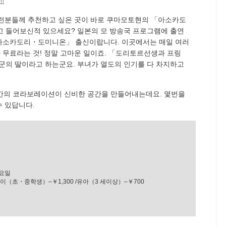
am
런분들께 추천하고 싶은 곳이 바로 쿠마모토현의 「아소카도
들어보신적 있으세요? 일본의 모 방송국 프로그램에 출연
아소카도리・도미니온」 출신이랍니다. 이곳에서는 매일 여러
무료라는 것! 정말 고마운 일이죠. 「도리토르선생과 프링
의 딸이라고 하는군요. 부녀가 열도의 인기를 다 차지하고
의 코라보레이션이 신비한 공간을 만들어내는데요. 몇번을
 있답니다.
수요일
이（초・중학생）–￥1,300 /유아（3 세이상）–￥700