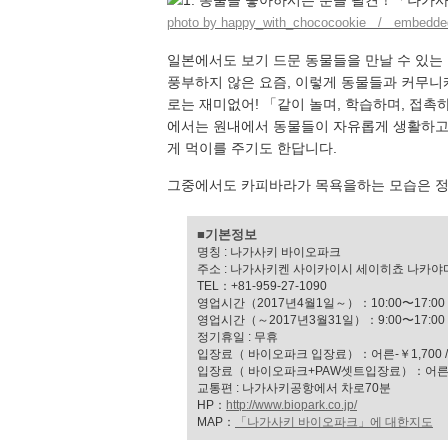
photo by happy_with_chococookie / embedded
일본에서도 보기 드문 동물들을 만날 수 있
풍부하지 않은 요즘, 이렇게 동물들과 커무니
로는 재미없어! 「같이 놀며, 학습하며, 접
에서는 원내에서 동물들이 자유롭게 생활하고 
게 먹이를 주기도 한답니다.
그중에서도 카피바라가 목욕을하는 모습은 정
■기본정보
명칭 : 나가사키 바이오파크
주소 : 나가사키켄 사이카이시 세이히쵸 나카야마
TEL：+81-959-27-1090
영업시간（2017년4월1일～）：10:00〜17:00
영업시간（～2017년3월31일）：9:00〜17:00
정기휴일 : 무휴
입장료（ 바이오파크 입장료）：어른-￥1,700 / 중
입장료（ 바이오파크+PAW셋트입장료）：어른–￥2,0
교통편 : 나가사키공항에서 차로70분
HP：
http://www.biopark.co.jp/
MAP：
「나가사키 바이오파크」에 대한지도