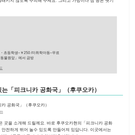
래키지 않도록 주의해 주세요. 그리고 가방이나 짐 등은 뺏기
학생・초등학생–￥250 /미취학아동–무료
연동물원앞」에서 금방
도
수 있는「피크니카 공화국」（후쿠오카）
am
은 곳을 소개해 드릴께요. 바로 후쿠오카현의「피크니카 공화
 안전하게 뛰어 놀수 있도록 만들어져 있답니다. 이곳에서는