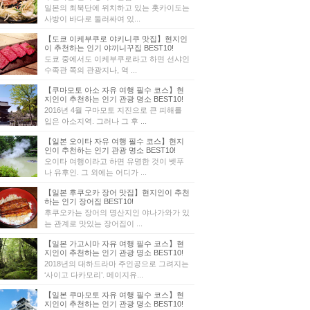
일본의 최북단에 위치하고 있는 홋카이도는
사방이 바다로 둘러싸여 있...
【도쿄 이케부쿠로 야키니쿠 맛집】현지인
이 추천하는 인기 야끼니꾸집 BEST10!
도쿄 중에서도 이케부쿠로라고 하면 선샤인
수족관 쪽의 관광지나, 역 ...
【쿠마모토 아소 자유 여행 필수 코스】현
지인이 추천하는 인기 관광 명소 BEST10!
2016년 4월 구마모토 지진으로 큰 피해를
입은 아소지역. 그러나 그 후 ...
【일본 오이타 자유 여행 필수 코스】현지
인이 추천하는 인기 관광 명소 BEST10!
오이타 여행이라고 하면 유명한 것이 벳푸
나 유후인. 그 외에는 어디가 ...
【일본 후쿠오카 장어 맛집】현지인이 추천
하는 인기 장어집 BEST10!
후쿠오카는 장어의 명산지인 야나가와가 있
는 관계로 맛있는 장어집이 ...
【일본 가고시마 자유 여행 필수 코스】현
지인이 추천하는 인기 관광 명소 BEST10!
2018년의 대하드라마 주인공으로 그려지는
‘사이고 다카모리’. 메이지유...
【일본 쿠마모토 자유 여행 필수 코스】현
지인이 추천하는 인기 관광 명소 BEST10!