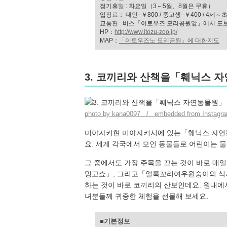
정기휴일 : 화요일（3～5월、8월은 무휴）
입장료： 대인–￥800 / 중고생–￥400 / 4세～
교통편 : 버스「이토우즈 모리공원앞」에서 도
HP：
http://www.itozu-zoo.jp/
MAP：
「이토우즈노 모리공원」에 대한지도
3. 코끼리와 산책을「훼닉스
photo by kana0097 / embedded from Instagr
미야자키현 미야자키시에 있는「훼닉스 자연동
요. 세계 각국에서 모인 동물들로 어린이는 
그 중에서도 가장 주목을 끄는 것이 바로 매
밍고쇼」, 그리고「얼룩꼬리여우원숭이의 식사
하는 것이 바로 코끼리의 산보인데요. 원내에
녀분들께 귀중한 체험을 선물해 보세요.
■기본정보