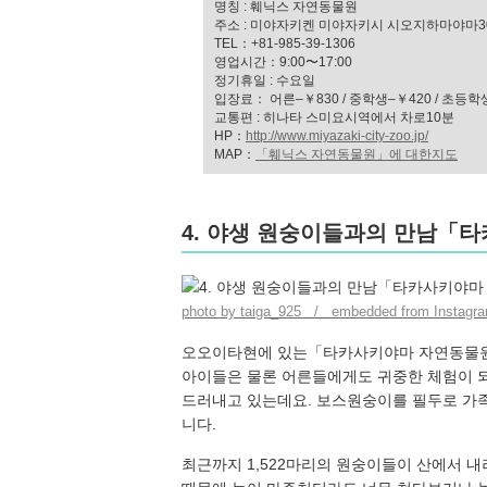
명칭 : 훼닉스 자연동물원
주소 : 미야자키켄 미야자키시 시오지하마야마30
TEL：+81-985-39-1306
영업시간：9:00〜17:00
정기휴일 : 수요일
입장료： 어른–￥830 / 중학생–￥420 / 초등학
교통편 : 히나타 스미요시역에서 차로10분
HP：
http://www.miyazaki-city-zoo.jp/
MAP：
「훼닉스 자연동물원」에 대한지도
4. 야생 원숭이들과의 만남
photo by taiga_925 / embedded from Instagr
오오이타현에 있는「타카사키야마 자연동물원
아이들은 물론 어른들에게도 귀중한 체험이 
드러내고 있는데요. 보스원숭이를 필두로 가
니다.
최근까지 1,522마리의 원숭이들이 산에서 