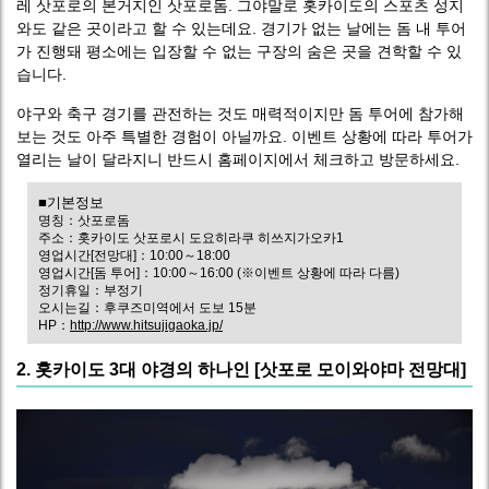
레 삿포로의 본거지인 삿포로돔. 그야말로 홋카이도의 스포츠 성지
와도 같은 곳이라고 할 수 있는데요. 경기가 없는 날에는 돔 내 투어
가 진행돼 평소에는 입장할 수 없는 구장의 숨은 곳을 견학할 수 있
습니다.
야구와 축구 경기를 관전하는 것도 매력적이지만 돔 투어에 참가해
보는 것도 아주 특별한 경험이 아닐까요. 이벤트 상황에 따라 투어가
열리는 날이 달라지니 반드시 홈페이지에서 체크하고 방문하세요.
■기본정보
명칭：삿포로돔
주소：홋카이도 삿포로시 도요히라쿠 히쓰지가오카1
영업시간[전망대]：10:00～18:00
영업시간[돔 투어]：10:00～16:00 (※이벤트 상황에 따라 다름)
정기휴일：부정기
오시는길：후쿠즈미역에서 도보 15분
HP：
http://www.hitsujigaoka.jp/
2. 홋카이도 3대 야경의 하나인 [삿포로 모이와야마 전망대]