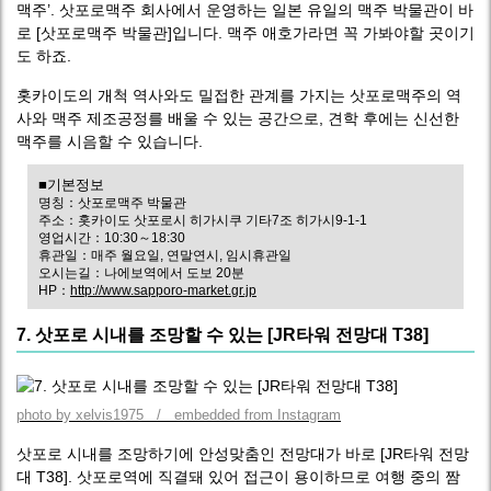
맥주’. 삿포로맥주 회사에서 운영하는 일본 유일의 맥주 박물관이 바
로 [삿포로맥주 박물관]입니다. 맥주 애호가라면 꼭 가봐야할 곳이기
도 하죠.
홋카이도의 개척 역사와도 밀접한 관계를 가지는 삿포로맥주의 역
사와 맥주 제조공정를 배울 수 있는 공간으로, 견학 후에는 신선한
맥주를 시음할 수 있습니다.
■기본정보
명칭：삿포로맥주 박물관
주소：홋카이도 삿포로시 히가시쿠 기타7조 히가시9-1-1
영업시간：10:30～18:30
휴관일：매주 월요일, 연말연시, 임시휴관일
오시는길：나에보역에서 도보 20분
HP：
http://www.sapporo-market.gr.jp
7. 삿포로 시내를 조망할 수 있는 [JR타워 전망대 T38]
photo by xelvis1975 / embedded from Instagram
삿포로 시내를 조망하기에 안성맞춤인 전망대가 바로 [JR타워 전망
대 T38]. 삿포로역에 직결돼 있어 접근이 용이하므로 여행 중의 짬