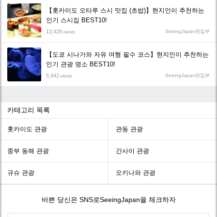
【홋카이도 오타루 스시 맛집 (초밥)】현지인이 추천하는
인기 스시집 BEST10!
13,428
SeeingJapan편집부
views
【도쿄 시나가와 자유 여행 필수 코스】현지인이 추천하는
인기 관광 명소 BEST10!
5,942
SeeingJapan편집부
views
카테고리 목록
홋카이도 관광
관동 관광
중부 동해 관광
간사이 관광
규슈 관광
오키나와 관광
바쁜 당신은 SNS로SeeingJapan을 체크하자