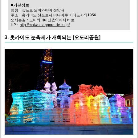
■기본정보
명칭：삿포로 모이와야마 전망대
주소：홋카이도 삿포로시 미나미쿠 기타노사와1956
오시는길：모이와야마산쵸역에서 바로
HP：
http://moiwa.sapporo-dc.co.jp/
3. 홋카이도 눈축제가 개최되는 [오도리공원]