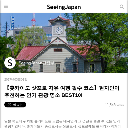
SeeingJapan편집부
2017년03월01일
【홋카이도 삿포로 자유 여행 필수 코스】현지인이
추천하는 인기 관광 명소 BEST10!
11,548
views
일본 북단에 위치한 홋카이도는 드넓은 대자연과 그 경관을 즐길 수 있는 인기
관광지입니다. 홋카이도의 중심도시는 삿포로시. 삿포로에도 볼거리와 먹거리