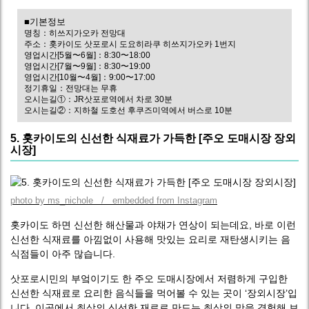
■기본정보
명칭：히쓰지가오카 전망대
주소：홋카이도 삿포로시 도요히라쿠 히쓰지가오카 1번지
영업시간[5월〜6월]：8:30〜18:00
영업시간[7월〜9월]：8:30〜19:00
영업시간[10월〜4월]：9:00〜17:00
정기휴일：전망대는 무휴
오시는길①：JR삿포로역에서 차로 30분
오시는길②：지하철 도호선 후쿠즈미역에서 버스로 10분
5. 홋카이도의 신선한 식재료가 가득한 [주오 도매시장 장외
시장]
photo by ms_nichole / embedded from Instagram
홋카이도 하면 신선한 해산물과 야채가 연상이 되는데요, 바로 이런
신선한 식재료를 아낌없이 사용해 맛있는 요리로 재탄생시키는 음
식점들이 아주 많습니다.
삿포로시민의 부엌이기도 한 주오 도매시장에서 저렴하게 구입한
신선한 식재료로 요리한 음식들을 먹어볼 수 있는 곳이 ‘장외시장’입
니다. 이곳에서 최상의 신선한 재료로 만드는 최상의 맛을 경험해 보