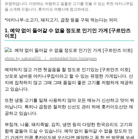
유명하답니다. 이번에는 저렴하고 질좋은 고기를 맛볼 수 있는 추천 야키니쿠집
을 소개해 드립니다. 홋카이도 여행시에 참고하세요.
*야키니쿠-소고기, 돼지고기, 곱창 등을 구워 먹는다는 의미
1. 예약 없이 들어갈 수 없을 정도로 인기인 가게 [구르만즈
이토]
photo by sakana531 / embedded from Instagram
예약하지 않고 가면 헛걸음을 할 정도로 인기있는 [구르만즈 이토].
삿포로 넘버원 야키니쿠집이라고 할 수 있는 유명한 가게입니다. 산
지에 집착하지 않고 그때 그때 품질이 좋은 고기를 저렴하게 제공하
고 있습니다.
또한 냉동 고기를 일체 사용하지 않아 모든 메뉴가 신선하고 맛이 뛰
어납니다. 특히나 곱창은 철저한 신선도 관리 하에 홋카이도산만 제
공하고 있습니다.
부침개, 나물, 돼지족발, 김치, 냉면 등의 다양한 한국요리도 고기와
함께 곁들여 드실 수 있습니다. 예약 없이 들어갈 수 없을 정도의 인
기 가게인 만큼 홋카이도에 오신다면 예약하고 꼭 한 번 방문해 보세