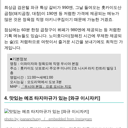
최상급 검은털 와규 특상 갈비가 990엔, 그날 들여오는 홋카이도산
곱창(돼지곱창, 대창)이 190엔 등 저렴한 가격에 제공되는 메뉴가
많은 것은 정육점 직영 야키니쿠집이기 때문에 가능한 거겠죠.
점심에는 60분 한정 곱창구이 뷔페가 980엔에 제공되는 등 저렴한
기획 메뉴들도 있습니다. 노미호다이(정해진 시간에 무제한 제공되
는 술)도 저렴하므로 여럿이서 즐거운 시간을 보내기에도 최적인 가
게입니다.
■기본정보
명칭：이와미자와 정육도매 직영 우시야 본점
주소：홋카이도 삿포로시 주오쿠 미나미 2조 니시4 라지 칸트리 빌딩 1
층
영업시간：11:00〜새벽1:00
오시는길：오도리역에서 도보 3분
MAP：
「우시야 본점」으로 오시는 지도
4. 맛있는 에조 타지마규가 있는 [와규 이시자키]
photo by joananchung / embedded from Instagram