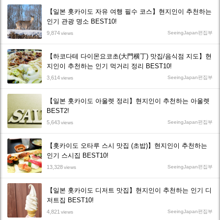
【일본 홋카이도 자유 여행 필수 코스】현지인이 추천하는
인기 관광 명소 BEST10!
9,874
SeeingJapan편집부
views
【하코다테 다이몬요코초(大門横丁) 맛집/음식점 지도】현
지인이 추천하는 인기 먹거리 정리 BEST10!
3,614
SeeingJapan편집부
views
【일본 홋카이도 아울렛 정리】현지인이 추천하는 아울렛
BEST2!
5,643
SeeingJapan편집부
views
【홋카이도 오타루 스시 맛집 (초밥)】현지인이 추천하는
인기 스시집 BEST10!
13,328
SeeingJapan편집부
views
【일본 홋카이도 디저트 맛집】현지인이 추천하는 인기 디
저트집 BEST10!
4,821
SeeingJapan편집부
views