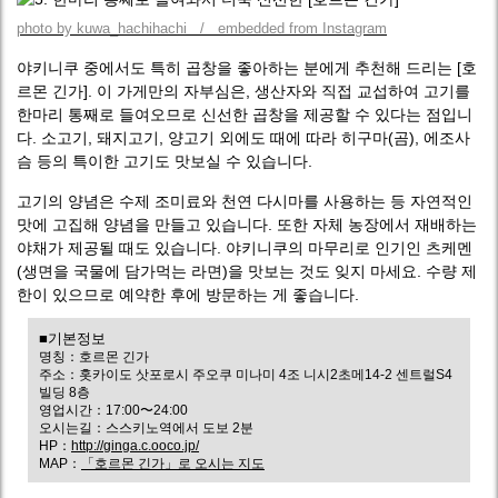
photo by kuwa_hachihachi / embedded from Instagram
야키니쿠 중에서도 특히 곱창을 좋아하는 분에게 추천해 드리는 [호
르몬 긴가]. 이 가게만의 자부심은, 생산자와 직접 교섭하여 고기를
한마리 통째로 들여오므로 신선한 곱창을 제공할 수 있다는 점입니
다. 소고기, 돼지고기, 양고기 외에도 때에 따라 히구마(곰), 에조사
슴 등의 특이한 고기도 맛보실 수 있습니다.
고기의 양념은 수제 조미료와 천연 다시마를 사용하는 등 자연적인
맛에 고집해 양념을 만들고 있습니다. 또한 자체 농장에서 재배하는
야채가 제공될 때도 있습니다. 야키니쿠의 마무리로 인기인 츠케멘
(생면을 국물에 담가먹는 라면)을 맛보는 것도 잊지 마세요. 수량 제
한이 있으므로 예약한 후에 방문하는 게 좋습니다.
■기본정보
명칭：호르몬 긴가
주소：홋카이도 삿포로시 주오쿠 미나미 4조 니시2초메14-2 센트럴S4
빌딩 8층
영업시간：17:00〜24:00
오시는길：스스키노역에서 도보 2분
HP：
http://ginga.c.ooco.jp/
MAP：
「호르몬 긴가」로 오시는 지도