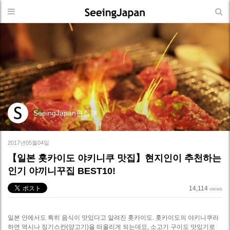
SeeingJapan편집부
2017년05월04일
【일본 홋카이도 야키니쿠 맛집】현지인이 추천하는
인기 야끼니꾸집 BEST10!
14,114
views
일본 안에서도 특히 음식이 맛있다고 알려진 홋카이도. 홋카이도의 야키니쿠라
하면 역시나 징기스칸(양고기)을 떠올리게 되는데요, 소고기 구이도 맛있기로