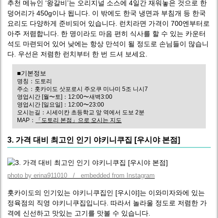
추천 메뉴인 ‘왕갈비’는 오리지널 소스에 4일간 재워놓은 것으로 한
덩어리가 450g이나 됩니다. 이 밖에도 한국 냉면과 부침개 등 한국
요리도 다양하게 준비되어 있습니다. 런치라면 가격이 700엔부터로
아주 저렴합니다. 한 명이라도 마음 편히 식사를 할 수 있는 카운터
석도 마련되어 있어 낮에는 항상 만석이 될 정도로 손님들이 많습니
다. 우선은 저렴한 런치부터 한 번 드셔 보세요.
■기본정보
명칭：도토리
주소：홋카이도 삿포로시 주오쿠 미나미 5조 니시7
영업시간 [월〜토]：12:00〜새벽3:00
영업시간 [일요일]：12:00〜23:00
오시는길：시세이칸 초등학교 앞 역에서 도보 2분
MAP：
「도토리 본점」으로 오시는 지도
3. 가격 대비 최고인 인기 야키니쿠집 [우시야 본점]
photo by erina911010 / embedded from Instagram
홋카이도의 인기있는 야키니쿠집인 [우시야]는 이와미자와에 있는
정육점의 직영 야키니쿠집입니다. 따라서 놀라울 정도로 저렴한 가
격에 신선하고 맛있는 고기를 맛볼 수 있습니다.