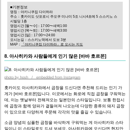
■기본정보
명칭：야키니쿠집 다이하라
주소：홋카이도 삿포로시 주오쿠 미나미 5조 니시4초메 5 스스키노 스
시빌딩 1층
영업시간 [월〜수]：17:00〜새벽1:00
영업시간 [목〜토]：17:00〜새벽3:00
영업시간 [일]：17:00〜24:00
오시는길：스스키노역에서 도보 3분
MAP：
「야키니쿠집 다이하라」로 오시는 지도
8. 아사히카와 사람들에게 인기 많은 [바바 호르몬]
photo by hosh / embedded from Instagram
홋카이도 아사히카와에서 곱창을 드신다면 추천해 드리는 인기 가
게가 [바바 호르몬]입니다. 이곳에서는 화로에 직접 곱창을 구워먹는
데, 이는 옛날부터 전해져오는 일본만의 스타일입니다. 보통 한접시
에 곱창과 함께 양파가 곁들여져 나오는데 다양한 종류의 돼지 곱창
이 있으므로 다양하게 주문해 각각의 맛을 즐길 수 있습니다.
소금 양념의 심플한 곱창을 바삭하게 구워먹는 게 아사히카와 스타
일이니 이 스타일로도 드셔 보세요. 아사히카와에 오신다면 현지안