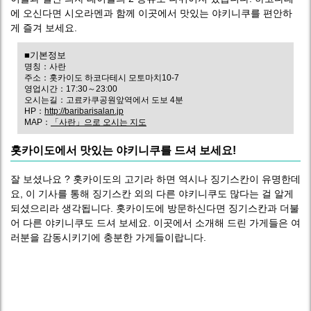
에 오신다면 시오라멘과 함께 이곳에서 맛있는 야키니쿠를 편안하
게 즐겨 보세요.
■기본정보
명칭：사란
주소：홋카이도 하코다테시 모토마치10-7
영업시간：17:30～23:00
오시는길：고료카쿠공원앞역에서 도보 4분
HP：
http://baribarisalan.jp
MAP：
「사란」으로 오시는 지도
홋카이도에서 맛있는 야키니쿠를 드셔 보세요!
잘 보셨나요 ? 홋카이도의 고기라 하면 역시나 징기스칸이 유명한데
요, 이 기사를 통해 징기스칸 외의 다른 야키니쿠도 많다는 걸 알게
되셨으리라 생각됩니다. 홋카이도에 방문하신다면 징기스칸과 더불
어 다른 야키니쿠도 드셔 보세요. 이곳에서 소개해 드린 가게들은 여
러분을 감동시키기에 충분한 가게들이랍니다.