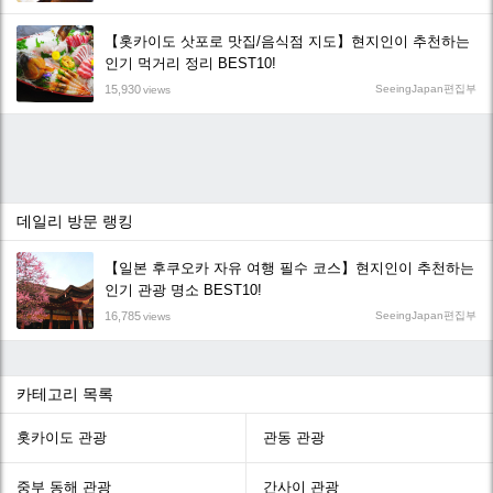
【홋카이도 삿포로 맛집/음식점 지도】현지인이 추천하는
인기 먹거리 정리 BEST10!
15,930
SeeingJapan편집부
views
데일리 방문 랭킹
【일본 후쿠오카 자유 여행 필수 코스】현지인이 추천하는
인기 관광 명소 BEST10!
16,785
SeeingJapan편집부
views
카테고리 목록
홋카이도 관광
관동 관광
중부 동해 관광
간사이 관광