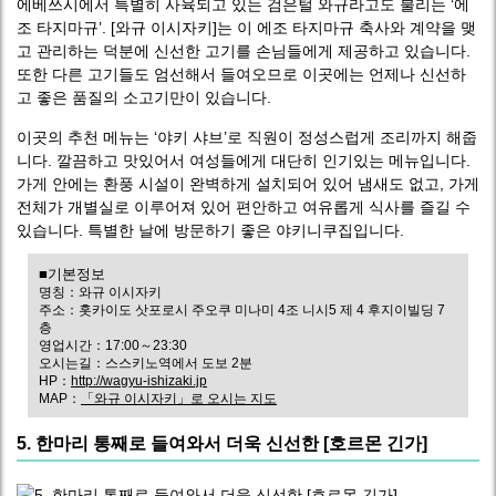
에베쓰시에서 특별히 사육되고 있는 검은털 와규라고도 불리는 ‘에
조 타지마규’. [와규 이시자키]는 이 에조 타지마규 축사와 계약을 맺
고 관리하는 덕분에 신선한 고기를 손님들에게 제공하고 있습니다.
또한 다른 고기들도 엄선해서 들여오므로 이곳에는 언제나 신선하
고 좋은 품질의 소고기만이 있습니다.
이곳의 추천 메뉴는 ‘야키 샤브’로 직원이 정성스럽게 조리까지 해줍
니다. 깔끔하고 맛있어서 여성들에게 대단히 인기있는 메뉴입니다.
가게 안에는 환풍 시설이 완벽하게 설치되어 있어 냄새도 없고, 가게
전체가 개별실로 이루어져 있어 편안하고 여유롭게 식사를 즐길 수
있습니다. 특별한 날에 방문하기 좋은 야키니쿠집입니다.
■기본정보
명칭：와규 이시자키
주소：홋카이도 삿포로시 주오쿠 미나미 4조 니시5 제 4 후지이빌딩 7
층
영업시간：17:00～23:30
오시는길：스스키노역에서 도보 2분
HP：
http://wagyu-ishizaki.jp
MAP：
「와규 이시자키」로 오시는 지도
5. 한마리 통째로 들여와서 더욱 신선한 [호르몬 긴가]