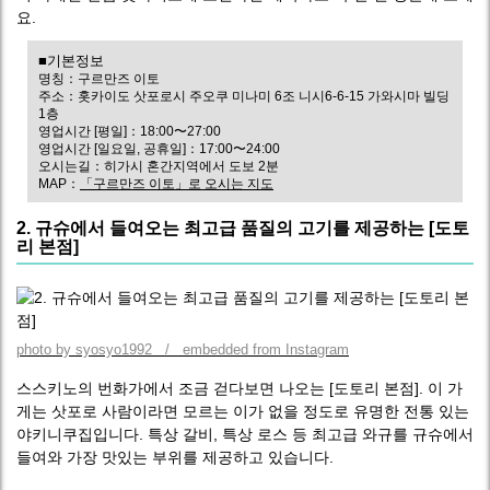
요.
■기본정보
명칭：구르만즈 이토
주소：홋카이도 삿포로시 주오쿠 미나미 6조 니시6-6-15 가와시마 빌딩
1층
영업시간 [평일]：18:00〜27:00
영업시간 [일요일, 공휴일]：17:00〜24:00
오시는길：히가시 혼간지역에서 도보 2분
MAP：
「구르만즈 이토」로 오시는 지도
2. 규슈에서 들여오는 최고급 품질의 고기를 제공하는 [도토
리 본점]
photo by syosyo1992 / embedded from Instagram
스스키노의 번화가에서 조금 걷다보면 나오는 [도토리 본점]. 이 가
게는 삿포로 사람이라면 모르는 이가 없을 정도로 유명한 전통 있는
야키니쿠집입니다. 특상 갈비, 특상 로스 등 최고급 와규를 규슈에서
들여와 가장 맛있는 부위를 제공하고 있습니다.