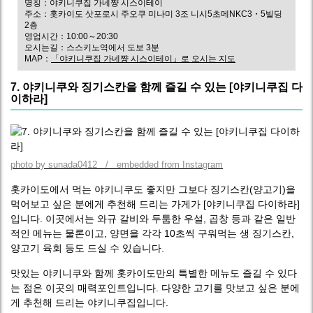
명칭：야키니쿠집 가네쨩 시스이테이
주소：홋카이도 삿포로시 주오쿠 미나미 3조 니시5초메NKC3・5빌딩
2층
영업시간：10:00～20:30
오시는길：스스키노역에서 도보 3분
MAP：
「야키니쿠집 가네쨩 시스이테이」로 오시는 지도
7. 야키니쿠와 징기스칸을 함께 즐길 수 있는 [야키니쿠집 다
이하라]
photo by sunada0412 / embedded from Instagram
홋카이도에서 먹는 야키니쿠도 좋지만 그보다 징기스칸(양고기)을
먹어보고 싶은 분에게 추천해 드리는 가게가 [야키니쿠집 다이하라]
입니다. 이곳에서는 와규 갈비와 두툼한 우설, 곱창 등과 같은 일반
적인 메뉴는 물론이고, 양면을 각각 10초씩 구워먹는 생 징기스칸,
양고기 육회 등도 드실 수 있습니다.
맛있는 야키니쿠와 함께 홋카이도만의 특별한 메뉴도 즐길 수 있다
는 점은 이곳의 매력포인트입니다. 다양한 고기를 맛보고 싶은 분에
게 추천해 드리는 야키니쿠집입니다.