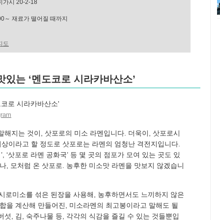
시 20-2-18
:00～ 재료가 떨어질 때까지
지도
 맛있는 ‘멘도코로 시라카바산소’
gram
말해지는 것이, 삿포로의 미소 라멘입니다. 더욱이, 삿포로시
 이상이라고 할 정도로 삿포로는 라멘의 엄청난 격전지입니다.
리’, ‘삿포로 라멘 공화국’ 등 몇 곳의 점포가 모여 있는 곳도 있
나, 모처럼 온 삿포로. 농후한 미소맛 라멘을 맛보지 않겠습니
로미소를 섞은 된장을 사용해, 농후하면서도 느끼하지 않은
배합을 계산해 만들어진, 미소라멘의 최고봉이라고 말해도 될
섯, 김, 숙주나물 등, 각각의 식감을 즐길 수 있는 것들뿐입