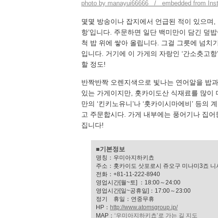
photo by manayui66666 / embedded from Ins
몇몇 방송이나 잡지에서 언급된 적이 있으며, 
항’입니다. 주문하면 일단 백미만이 담긴 덮밥
척 밥 위에 쌓아 올립니다. 그걸 그릇에 넘치기
입니다. 거기에 이 가게의 자랑인 ‘간소츳고항
할 정도!
반짝반짝 오렌지색으로 빛나는 연어알을 밥과 
있는 가게이지만, 홋카이도산 식재료를 많이 
만의 ‘킨키노유니’나 ‘홋카이시마에비’ 등의 
고 주문합시다. 가게 내부에는 풍어기나 집어
집니다!
■기본정보
명칭：우미아지하키쵸
주소：홋카이도 삿포로시 쥬오구 미나미3죠 니시
전화：+81-11-222-8940
영업시간[월~토] ：18:00～24:00
영업시간[일~공휴일]：17:00～23:00
정기 휴일：연중무휴
HP：
http://www.atomsgroup.jp/
MAP：
‘우미아지하키쵸’로 가는 길 지도