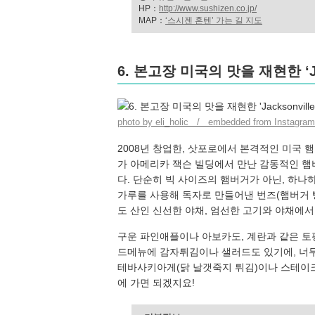
HP：
http://www.sushizen.co.jp/
MAP：
‘스시젠 혼텐’ 가는 길 지도
6. 본고장 미국의 맛을 재현한 ‘Jac
photo by eli_holic / embedded from Instagram
2008년 창업한, 삿포로에서 본격적인 미국 햄버거
가 아메리카 잭슨 빌딩에서 만난 감동적인 
다. 단순히 빅 사이즈의 햄버거가 아닌, 하나
가루를 사용해 독자로 만들어낸 번즈(햄버거 빵
도 산인 신선한 야채, 엄선한 고기와 야채에서
구운 파인애플이나 아보카도, 계란과 같은 토
드메뉴에 감자튀김이나 샐러드도 있기에, 너무
테바사키아게(닭 날갯죽지 튀김)이나 스테이크
에 가면 되겠지요!