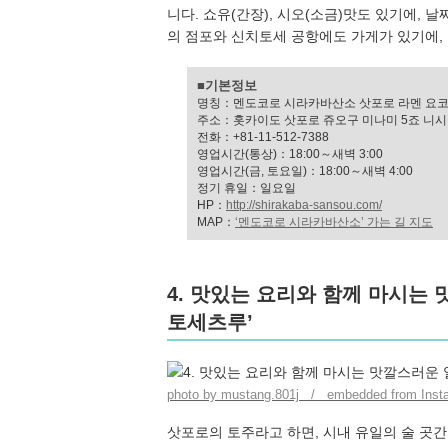
니다. 쇼유(간장), 시오(소금)맛도 있기에, 
의 점포와 신치토세 공항에도 가게가 있기에,
■기본정보
명칭：멘도코로 시라카바산소 삿포로 라멘 요
주소：홋카이도 삿포로 쥬오구 미나미 5죠 니시 
전화：+81-11-512-7388
영업시간(통상)：18:00～새벽 3:00
영업시간(금, 토요일)：18:00～새벽 4:00
정기 휴일：일요일
HP：
http://shirakaba-sansou.com/
MAP：
‘멘도코로 시라카바산소’ 가는 길 지도
4. 맛있는 요리와 함께 마시는
토세츠루’
photo by mustang.801j / embedded from Inst
삿포로의 토주라고 하면, 시내 유일의 술 곳간