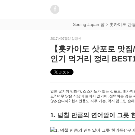
Seeing Japan 탑
>
홋카이도 관
2017년07월14일갱신
【홋카이도 삿포로 맛집
인기 먹거리 정리 BEST1
일본 굴지의 번화가, 스스키노가 있는 삿포로. 홋카이
요? 너무 많은 식당이 늘어서 있기에, 선택하는 것은
않겠습니까? 현지인들도 자주 가는, 먹지 않으면 손해
1. 넘칠 만큼의 연어알이 그릇 