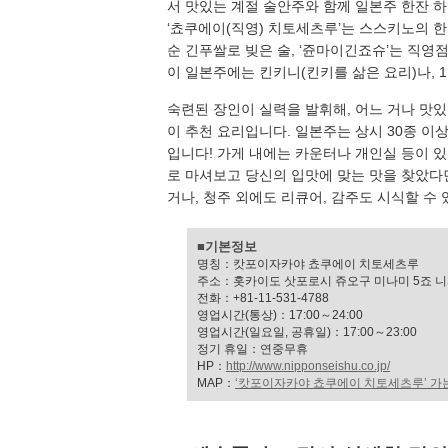
서 맛있는 계절 술안주와 함께 일본주 한잔 하
‘쵸쿠에이(직영) 치토세츠루’는 스스키노의 
순 긴푸쌀로 빚은 술, ‘쥰마이긴죠슈’는 직영
이 일본주에는 킨키니(킨키를 삶은 요리)나, 
숙련된 장인이 실력을 발휘해, 어느 거나 맛
이 추천 요리입니다. 일본주는 상시 30종 이
입니다! 가게 내에는 카운터나 개인실 등이 
로 마셔보고 당신의 입맛에 맞는 맛을 찾았다
거나, 청주 외에도 리큐어, 감주도 시식할 수 
■기본정보
명칭：캇포이자카야 쵸쿠에이 치토세츠루
주소：홋카이도 삿포로시 쥬오구 미나미 5죠 니
전화：+81-11-531-4788
영업시간(통상)：17:00～24:00
영업시간(일요일, 공휴일)：17:00～23:00
정기 휴일：연중무휴
HP：
http://www.nipponseishu.co.jp/
MAP：
‘캇포이자카야 쵸쿠에이 치토세츠루’ 가는