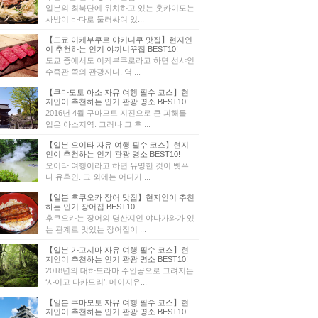
일본의 최북단에 위치하고 있는 홋카이도는
사방이 바다로 둘러싸여 있...
【도쿄 이케부쿠로 야키니쿠 맛집】현지인
이 추천하는 인기 야끼니꾸집 BEST10!
도쿄 중에서도 이케부쿠로라고 하면 선샤인
수족관 쪽의 관광지나, 역 ...
【쿠마모토 아소 자유 여행 필수 코스】현
지인이 추천하는 인기 관광 명소 BEST10!
2016년 4월 구마모토 지진으로 큰 피해를
입은 아소지역. 그러나 그 후 ...
【일본 오이타 자유 여행 필수 코스】현지
인이 추천하는 인기 관광 명소 BEST10!
오이타 여행이라고 하면 유명한 것이 벳푸
나 유후인. 그 외에는 어디가 ...
【일본 후쿠오카 장어 맛집】현지인이 추천
하는 인기 장어집 BEST10!
후쿠오카는 장어의 명산지인 야나가와가 있
는 관계로 맛있는 장어집이 ...
【일본 가고시마 자유 여행 필수 코스】현
지인이 추천하는 인기 관광 명소 BEST10!
2018년의 대하드라마 주인공으로 그려지는
‘사이고 다카모리’. 메이지유...
【일본 쿠마모토 자유 여행 필수 코스】현
지인이 추천하는 인기 관광 명소 BEST10!