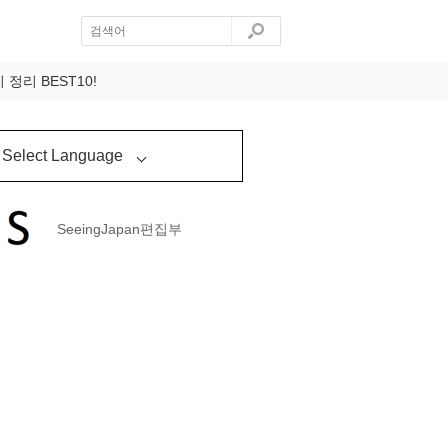
리 BEST10!
Select Language
SeeingJapan편집부