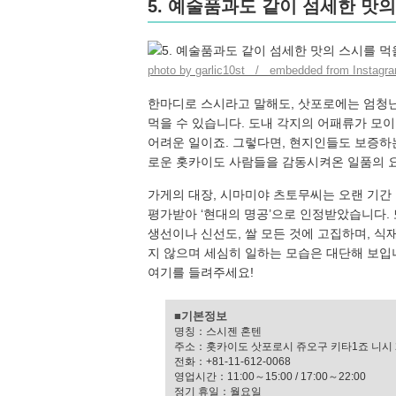
5. 예술품과도 같이 섬세한 맛의
photo by garlic10st / embedded from Instagr
한마디로 스시라고 말해도, 삿포로에는 엄청
먹을 수 있습니다. 도내 각지의 어패류가 모
어려운 일이죠. 그렇다면, 현지인들도 보증하는 
로운 홋카이도 사람들을 감동시켜온 일품의 요
가게의 대장, 시마미야 츠토무씨는 오랜 기간
평가받아 ‘현대의 명공’으로 인정받았습니다. 또
생선이나 신선도, 쌀 모든 것에 고집하며, 식재
지 않으며 세심히 일하는 모습은 대단해 보입
여기를 들려주세요!
■기본정보
명칭：스시젠 혼텐
주소：홋카이도 삿포로시 쥬오구 키타1죠 니시 
전화：+81-11-612-0068
영업시간：11:00～15:00 / 17:00～22:00
정기 휴일：월요일