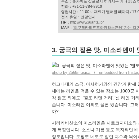
주소：홋카이도 삿포로시 히가시구 키타 23죠 히가
전화：+81-11-784-8910
영업시간：11:00～ 재료가 떨어질 때까지 / 17
정기 휴일：연말연시
HP：
http://www.ajanta.jp/
MAP：
‘야쿠젠카리혼포아쟌타소혼케’ 가는 길 
3. 궁극의 짙은 맛, 미소라멘이
photo by 2569musica / embedded from Insta
하코다테의 소금, 아사히카와의 간장과 함께 
내에는 라멘을 먹을 수 있는 장소는 1000곳
각 점포 외에도, ‘원조 라멘 거리’,’신 라멘 거
습니다. 미소라멘 이외도 물론 있습니다. 그러
까?
시라카바산소의 미소라멘은 시로코지미소와 시
게 특징입니다. 소스나 기름 등도 독자적인 
정도입니다. 토핑도 네모로 잘린 챠수와 목이버