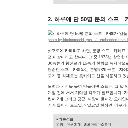
2. 하루에 단 50명 분의 스
photo by kiminomachi_yas / embedded from 
삿포로에 카레라고 하면, 분명 스프 카레죠.
포 이상이라고 합니다. 그 중 1975년 창
30종류의 향신료와 15종의 한방을 독자적으로
단순한 스프 카레와는 분명하게 구분 지어지
고기 등 식재료는 홋카이도 산을 사용하고 있
노력과 시간을 들여 만들어낸 스프는, 그 날 양
개점 전에 서서 기다릴 각오가 필요합니다. 가게
킨이 2개 그리고 당근, 피망이 들어간 요리입
기가 들어간 토요일과 일요일 한정인 ‘라무카
■기본정보
명칭：야쿠젠카리혼포아쟌타소혼케