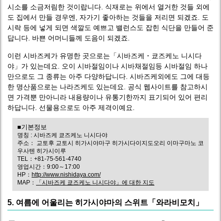
시소를 소금저림한 것이랍니다. 식재로는 위에서 열거한 것들 외에
도 집에서 만들 경우엔, 자가기 좋아하는 것들을 저리면 되겠죠. 도
시락 등에 넣게 되면 색깔도 예쁘고 밸런스도 잡힌 식단을 만들어 준
답니다. 바쁜 어머니들께 도음이 되겠죠.
이런 시바즈케가 유명한 곳으로는「시바즈케・쿄즈케노 니시다
야」가 있는데요. 오이 시바절임이나 시바채절임등 시바절임 하나
만으로도 그 종류는 아주 다양하답니다. 시바즈케외에도 그에 대등
한 명산품으로는 나라즈케도 있는데요. 공식 웹사이트를 참고하시
면 가격뿐 만아니라 내용량이나 유통기한까지 표기되어 있어 편리
하답니다. 선물용으로도 아주 제격이예요.
■기본정보
명칭 : 시바즈케 쿄즈케노 니시다야
주소： 교토후 교토시 히가시야마구 히가시다이지도오리 이마구마노 코
우사텐 히가시이루
TEL：+81-75-561-4740
영업시간：9:00～17:00
HP：
http://www.nishidaya.com/
MAP：
「시바즈케 쿄즈케노 니시다야」에 대한 지도
5. 여름에 어울리는 히가시야마의 스위트「와라비모치」