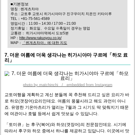
■기본정보
명칭 : 렌게츠차야
주소 : 교토후 교토시 히가시야마구 진구우미치 치온인 키타이루
TEL：+81-75-561-4589
영업시간：11:00～14:30 / 17:00～21:00
정기휴일： 화요일、수요일 ※축일이 경우는 영업
교통편： 히가시야마역에서 도보5분
HP：
http://www.rakusyou.co.jp/
MAP：
「렌게츠차야」에 대한 지도
7. 더운 여름에 더욱 생각나는 히가시야마 구르메「하모 료
리」
photo by matchinchi / embedded from Instagram
교토여행을 계획하고 계신 분들께 꼭 추천해 드리고 싶은 요리가 바
로 하모(갯장어)요리인데요. 여름의 풍물시라고 해도 과언이 아니
죠. 유명한 기온마츠리가 열리는 7월과 그 시기도 딱 맞춰지기 때문
에 여관이나 호텔 등에서 쉽게 맛보실 수 있답니다.
「토미큐」는 후구(복어)와 하모(갯장어)의 전문점인데요. 시기에
따라서 후구와 하모 중에서 하나를 제공하고 있답니다. 이곳에서 맛