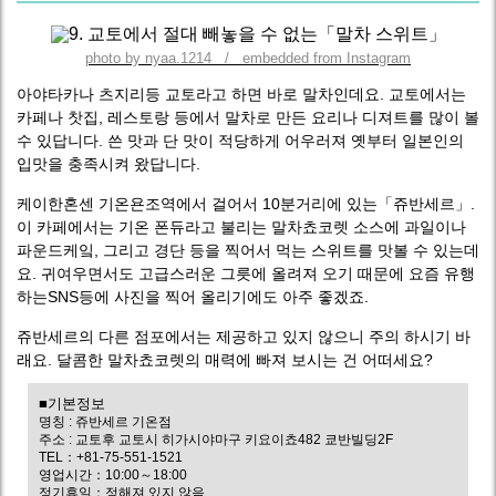
photo by nyaa.1214 / embedded from Instagram
아야타카나 츠지리등 교토라고 하면 바로 말차인데요. 교토에서는
카페나 찻집, 레스토랑 등에서 말차로 만든 요리나 디져트를 많이 볼
수 있답니다. 쓴 맛과 단 맛이 적당하게 어우러져 옛부터 일본인의
입맛을 충족시켜 왔답니다.
케이한혼센 기온욘조역에서 걸어서 10분거리에 있는「쥬반세르」.
이 카페에서는 기온 폰듀라고 불리는 말차쵸코렛 소스에 과일이나
파운드케잌, 그리고 경단 등을 찍어서 먹는 스위트를 맛볼 수 있는데
요. 귀여우면서도 고급스러운 그릇에 올려져 오기 때문에 요즘 유행
하는SNS등에 사진을 찍어 올리기에도 아주 좋겠죠.
쥬반세르의 다른 점포에서는 제공하고 있지 않으니 주의 하시기 바
래요. 달콤한 말차쵸코렛의 매력에 빠져 보시는 건 어떠세요?
■기본정보
명칭 : 쥬반세르 기온점
주소 : 교토후 교토시 히가시야마구 키요이쵸482 쿄반빌딩2F
TEL：+81-75-551-1521
영업시간：10:00～18:00
정기휴일：정해져 있지 않음