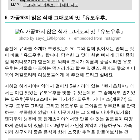
HP：
http://www.rakusyou.co.jp/
MAP：
「고다이지 라쿠쇼」에 대한 지도
6. 가공하지 않은 식재 그대로의 맛「유도우후」
photo by sayo_1984photo / embedded from Instagram
좀전에 유바를 소개해 드렸었는데요. 그와 함께 잊어서는 안되는 것
이 바로「유도우후」랍니다. 담백한 그 맛에 한번 빠지게 되면 좀처
럼 빠져나오기가 힘든데요. 와라비모치가 여름의 풍물시라면 유도
우후는 겨울을 대표하는 먹거리라고 할 수 있겠죠. 몸에도 좋으며 더
욱이 저칼로리라 여성분들에게 꼭 추천해 드리고 싶네요.
지하철 히가시야마역에서 걸어서 5분거리에 있는「렌게츠차야」에
서는 이런 맛있는 유도우후를 맛볼 수 있는데요. 그 중에서도 인기있
는 도우후(두부)코스에서는 타키가와 도우후, 카니미소(게된장) 도
우후, 도우후 그라탱, 그리고 유도우후 등 그야말로 두부요리를 만끽
하는데 부족함이 없답니다. 이곳에서는 그 외에도 나마후(밀기울)
덴가쿠와 생유바 등 렌게츠차야에서만 맛볼 수 있는 일품들이 다양
하게 준비되어 있답니다. 3명부터 개인실 예약이 가능하구요. 가족
끼리 친구끼리 좋은 음식과 함께 소중한 추억을 만들어보시는 건