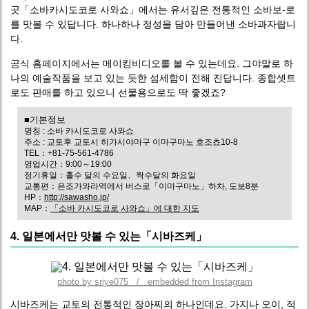
곳「소바카시도코로 사와쇼」에서는 유서깊은 전통적인 소바보-로
를 맛볼 수 있답니다. 하나하나 정성을 담아 만들어낸 소바과자랍니
다.
공식 홈페이지에서는 메이킹비디오를 볼 수 있는데요. 그야말로 하
나의 예술작품을 보고 있는 듯한 섬세함이 전해 진답니다. 종합셋트
로도 판매를 하고 있으니 선물용으로도 딱 좋겠죠?
■기본정보
명칭 : 소바 카시도코로 사와쇼
주소 : 교토후 교토시 히가시야마구 이마구마노 호조쵸10-8
TEL：+81-75-561-4786
영업시간：9:00～19:00
정기휴일：홀수 달의 수요일、짝수달의 화요일
교통편：욘조가와라역에서 버스로「이마구마노」하차, 도보8분
HP：
http://sawasho.jp/
MAP：
「소바 카시도코로 사와쇼」에 대한 지도
4. 일본에서만 맛볼 수 있는「시바즈케」
photo by sriye075 / embedded from Instagram
시바즈케는 교토의 전통적인 장아찌의 하나인데요. 가지나 오이, 적