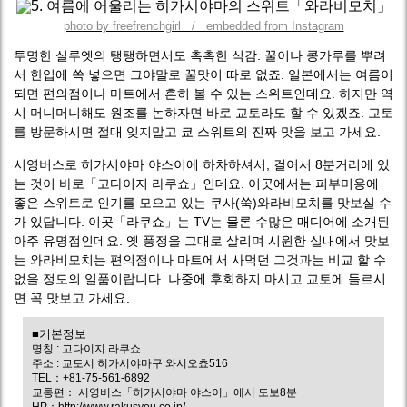
photo by freefrenchgirl / embedded from Instagram
투명한 실루엣의 탱탱하면서도 촉촉한 식감. 꿀이나 콩가루를 뿌려
서 한입에 쏙 넣으면 그야말로 꿀맛이 따로 없죠. 일본에서는 여름이
되면 편의점이나 마트에서 흔히 볼 수 있는 스위트인데요. 하지만 역
시 머니머니해도 원조를 논하자면 바로 교토라도 할 수 있겠죠. 교토
를 방문하시면 절대 잊지말고 쿄 스위트의 진짜 맛을 보고 가세요.
시영버스로 히가시야마 야스이에 하차하셔서, 걸어서 8분거리에 있
는 것이 바로「고다이지 라쿠쇼」인데요. 이곳에서는 피부미용에
좋은 스위트로 인기를 모으고 있는 쿠사(쑥)와라비모치를 맛보실 수
가 있답니다. 이곳「라쿠쇼」는 TV는 물론 수많은 매디어에 소개된
아주 유명점인데요. 옛 풍정을 그대로 살리며 시원한 실내에서 맛보
는 와라비모치는 편의점이나 마트에서 사먹던 그것과는 비교 할 수
없을 정도의 일품이랍니다. 나중에 후회하지 마시고 교토에 들르시
면 꼭 맛보고 가세요.
■기본정보
명칭 : 고다이지 라쿠쇼
주소 : 교토시 히가시야마구 와시오쵸516
TEL：+81-75-561-6892
교통편： 시영버스「히가시야마 야스이」에서 도보8분