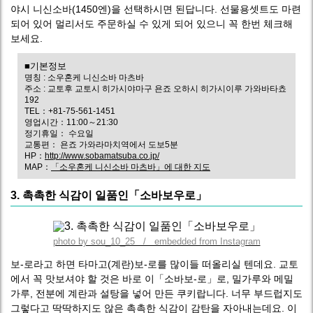
야시 니신소바(1450엔)을 선택하시면 된답니다. 선물용셋트도 마련
되어 있어 멀리서도 주문하실 수 있게 되어 있으니 꼭 한번 체크해
보세요.
■기본정보
명칭 : 소우혼케 니신소바 마츠바
주소 : 교토후 교토시 히가시야마구 욘죠 오하시 히가시이루 가와바타쵸
192
TEL：+81-75-561-1451
영업시간：11:00～21:30
정기휴일： 수요일
교통편： 욘죠 가와라마치역에서 도보5분
HP：
http://www.sobamatsuba.co.jp/
MAP：
「소우혼케 니신소바 마츠바」에 대한 지도
3. 촉촉한 식감이 일품인「소바보우로」
photo by sou_10_25 / embedded from Instagram
보-로라고 하면 타마고(계란)보-로를 많이들 떠올리실 텐데요. 교토
에서 꼭 맛보셔야 할 것은 바로 이「소바보-로」로, 밀가루와 메밀
가루, 전분에 계란과 설탕을 넣어 만든 쿠키랍니다. 너무 부드럽지도
그렇다고 딱딱하지도 않은 촉촉한 식감이 감탄을 자아내는데요. 이