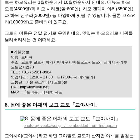
보는 하모요리는 3월하순에서 10월하순까지 인데요. 메뉴도 하모
모듬(4300엔)과 하모 시라코(알:600엔), 하모 겐페이 야키(3500엔)
과 하모 덴푸라(3000엔) 등 다양하게 맛볼 수 있답니다. 몰론 코스요
리(10000엔)도 준비되어 있구요.
교토의 여름은 정말 덥기로 유명한데요. 맛있는 하모요리로 더위를
날려버리시는 건 어떠세요.
■기본정보
명칭 : 토미큐
주소 : 교토후 교토시 히가시야마구 야마토오오지도오리 신바시 사가루
모토요시쵸73
TEL：+81-75-561-0984
영업시간：12:30～21:30 ※17:00까지 예약불가）
교통편：기온 욘조역에서 도보5분
HP：
http://tomikyu.net/
MAP：
「토미큐」에 대한 지도
8. 몸에 좋은 야채의 보고 교토「교야사이」
photo by veekawong / embedded from Instagram
교야사이(교야채)라고 하면 그야말로 교토가 산지인 야채를 일컫는