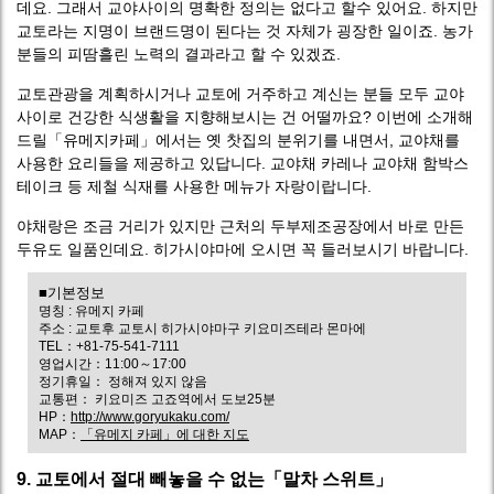
데요. 그래서 교야사이의 명확한 정의는 없다고 할수 있어요. 하지만
교토라는 지명이 브랜드명이 된다는 것 자체가 굉장한 일이죠. 농가
분들의 피땀흘린 노력의 결과라고 할 수 있겠죠.
교토관광을 계획하시거나 교토에 거주하고 계신는 분들 모두 교야
사이로 건강한 식생활을 지향해보시는 건 어떨까요? 이번에 소개해
드릴「유메지카페」에서는 옛 찻집의 분위기를 내면서, 교야채를
사용한 요리들을 제공하고 있답니다. 교야채 카레나 교야채 함박스
테이크 등 제철 식재를 사용한 메뉴가 자랑이랍니다.
야채랑은 조금 거리가 있지만 근처의 두부제조공장에서 바로 만든
두유도 일품인데요. 히가시야마에 오시면 꼭 들러보시기 바랍니다.
■기본정보
명칭 : 유메지 카페
주소 : 교토후 교토시 히가시야마구 키요미즈테라 몬마에
TEL：+81-75-541-7111
영업시간：11:00～17:00
정기휴일： 정해져 있지 않음
교통편： 키요미즈 고죠역에서 도보25분
HP：
http://www.goryukaku.com/
MAP：
「유메지 카페」에 대한 지도
9. 교토에서 절대 빼놓을 수 없는「말차 스위트」