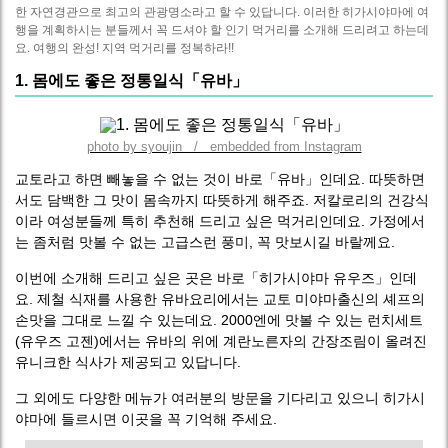
한 자연경관으로 최고의 관광명소라고 할 수 있답니다. 이러한 히가시야마에 여
행을 계획하시는 분들께서 꼭 드셔야 할 인기 먹거리를 소개해 드리려고 하는데
요. 여행의 완성! 지역 먹거리를 정복하라!!
1. 몸에도 좋은 정통일식「유바」
photo by syoujin / embedded from Instagram
교토라고 하면 빼놓을 수 없는 것이 바로「유바」인데요. 따뜻하면
서도 담백한 그 맛이 몸속까지 따뜻하게 해주죠. 저칼로리의 건강식
이라 여성분들께 특히 추천해 드리고 싶은 먹거리인데요. 가정에서
는 좀처럼 맛볼 수 없는 고급스런 풍미, 꼭 맛보시길 바랄께요.
이번에 소개해 드리고 싶은 곳은 바로「히가시야마 유우즈」인데
요. 제철 식재를 사용한 유바요리에서는 교토 미야마출신의 셰프의
손맛을 그대로 느낄 수 있는데요. 2000엔에 맛볼 수 있는 런치세트
(유우즈 고젠)에서는 유바의 위에 계란노른자의 간장조림이 올려진
유니크한 식사가 제공되고 있답니다.
그 외에도 다양한 메뉴가 여러분의 방문을 기다리고 있으니 히가시
야마에 들르시면 이곳을 꼭 기억해 주세요.