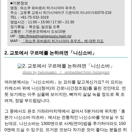
■기본정보
명칭 : 와쇼쿠 유바료리 히가시야마 유우즈
주소 : 교토후 교토시 히가시야마구 기온마치 미나미가와570-218
TEL：+81-75-532-1019
영업시간：11:00～15:00 / 17:30～21:30
정기휴일： 목요일, 일요일 오후
교통편： 기온욘조역에서 도보10분
HP：
http://higashiyamayuuzu.main.jp/
MAP：
「와쇼쿠 유바료리 히가시야마 유우즈」에 대한 지도
2. 교토에서 구르메를 논하려면「니신소바」
photo by heluniaakn / embedded from Instagram
여러분께서는「니신소바라」는 요리를 알고계신가요? 이 요리는
카케소바 위에 니신(청어)의 간로니(간장조림)를 올린 것인데요. 언
뜻 보기에는 아주 심플해 보이지만, 뼈까지 살살 녹을 정도로 푹 조
려져, 정말 부드럽답니다.
그 중에서도 욘조 가와라마치역에서 걸어서 5분거리에 위치한「총
본가 니신소바 마츠바」에서는 전통적인 니신소바를 맛보실 수 있
는데요. 니신소바는 1300엔으로 사케(연어)밥을 추가하더라도 150
0엔에 드실 수 있구요. 뜨거운 것보다 차가운 것이 좋다는 분들은 히