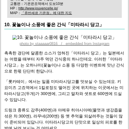
교통편：기온욘죠역에서 도보10분
HP：
http://www.jouvencelle.jp/
MAP：
「쥬반세르 기온점」에 대한 지도
10. 꽃놀이나 소풍에 좋은 간식「미타라시 당고」
photo by staaaaar0816 / embedded from Instagram
촉촉한 경단에 달콤한 소스가 얹혀진「미타라시 당고」는 일본에서
는 어렸을 때부터 자주 먹던 간식중의 하나인데요. 이러한「미타라
시당고」는 오하나미(꽃놀이)나 소풍 등 다양한 이벤트에 맛난 간식
으로 한몫 단단히 한답니다.
「롯카테이」에서는 일품 미타라시당고를 맛보실 수 있는데요. 키
요미즈 고죠역에서 1킬로정도 떨어진 곳에 위치하는 이곳에서는 미
타라시당고(두개)가 300엔에, 그리고 말차와 셋트로 600엔에 드실
수 있답니다.
드링크 종류도 감주(400엔)과 아메유 히야시아메(물엿과 생강즙을
섞은 차:300엔), 라무네(200엔) 등 옛 추억을 되살려주는 것들이 많
이 준비되어 있답니다. 미타라시당고의 단맛으로 일상의 피로를 한
방에 날려 보시는 건 어떠세요.