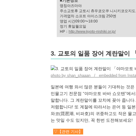
■기본정보
명칭아즈마야
주소교토후 교토시 츄우쿄오쿠 니시키코오지도
가격엽차 소프트 아이스크림 250엔
영업 시간09:00〜18:00
정기 휴일월요일
HP：
http://www.kyoto-nishiki.or.jp/
3. 교토의 일품 장어 계란말이
photo by shan_shaaan / embedded from Inst
일본에 여행 와서 많은 분들이 기대하는 것은
민물고기 전문점 “야마모토 바바 쇼오텐”에서
말합니다. 그 계란말이를 꼬치에 꽂아 줍니다. 
저렴합니다! 또 계절에 따라서는 은어 등 일
와코(琵琶湖, 비파호)의 귀중하고도 작은 물고
는 맛일 수도 있지만, 꼭 한번 도전해보세요!
▽【관련 기사】