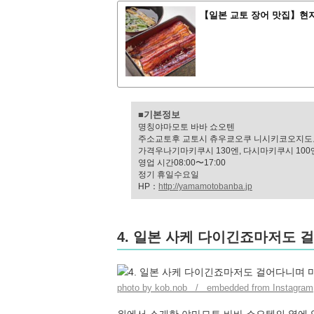
【일본 교토 장어 맛집】현지
■기본정보
명칭야마모토 바바 쇼오텐
주소교토후 교토시 츄우쿄오쿠 니시키코오지도오
가격우나기마키쿠시 130엔, 다시마키쿠시 100
영업 시간08:00〜17:00
정기 휴일수요일
HP：
http://yamamotobanba.jp
4. 일본 사케 다이긴죠마저도 
photo by kob.nob / embedded from Instagram