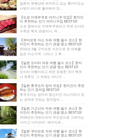
일본의 최북단에 위치하고 있는 홋카이도는
사방이 바다로 둘러싸여 있...
【도쿄 이케부쿠로 야키니쿠 맛집】현지인
이 추천하는 인기 야끼니꾸집 BEST10!
도쿄 중에서도 이케부쿠로라고 하면 선샤인
수족관 쪽의 관광지나, 역 ...
【쿠마모토 아소 자유 여행 필수 코스】현
지인이 추천하는 인기 관광 명소 BEST10!
2016년 4월 구마모토 지진으로 큰 피해를
입은 아소지역. 그러나 그 후 ...
【일본 오이타 자유 여행 필수 코스】현지
인이 추천하는 인기 관광 명소 BEST10!
오이타 여행이라고 하면 유명한 것이 벳푸
나 유후인. 그 외에는 어디가 ...
【일본 후쿠오카 장어 맛집】현지인이 추천
하는 인기 장어집 BEST10!
후쿠오카는 장어의 명산지인 야나가와가 있
는 관계로 맛있는 장어집이 ...
【일본 가고시마 자유 여행 필수 코스】현
지인이 추천하는 인기 관광 명소 BEST10!
2018년의 대하드라마 주인공으로 그려지는
‘사이고 다카모리’. 메이지유...
【일본 쿠마모토 자유 여행 필수 코스】현
지인이 추천하는 인기 관광 명소 BEST10!