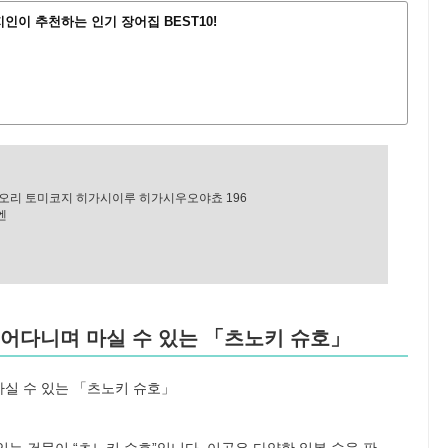
인이 추천하는 인기 장어집 BEST10!
리 토미코지 히가시이루 히가시우오야쵸 196
엔
걸어다니며 마실 수 있는 「츠노키 슈호」