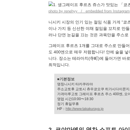
photo by renehyy / embedded from Instagram
니시키 시장의 인기 있는 절임 식품 가게 “쿄
이나 가지 등 신선한 야채 절임을 꼬치로 만
러나 단연 눈길을 끄는 것은 과육만을 주스로
그레이프 후르츠 1개를 그대로 주스로 만들어
도 400엔으로 매우 저렴합니다! 안에 술을 
니다. 장소는 테라마치(寺町)에 들어가면 바
최적입니다.
■기본정보
명칭니시키 타카쿠라야
주소교토후 교토시 츄우쿄오쿠 히가시다이몬지쵸 
가격마루고토 그레이프 후르츠 주스 400엔, 오이
영업 시간10:00〜18:30
정기 휴일무휴
HP：
http://www.takakuraya.jp
2. 코야마엔의 엽차 소프트 