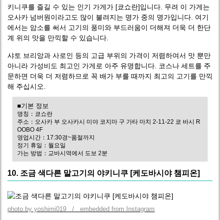
키니쿠를 즐길 수 있는 인기 가게가 [쿄쇼란]입니다. 무려 이 가게는
오사카 넘버원이라고도 많이 불려지는 명가 중의 명가입니다. 여기
에서는 암소를 써서 고기의 풍미와 부드러움이 더해져 더욱 더 한단
계 위의 맛을 만끽할 수 있습니다.
샤토 브리앙과 사로인 등의 고급 부위의 가격이 저렴하여서 맛 뿐만
아니라 가성비도 최고인 가게로 아주 유명합니다. 코스나 세트를 주
문하면 더욱 더 저렴하므로 꼭 배가 부를 때까지 최고의 고기를 만끽
해 주십시오.
■기본 정보
명칭：쿄쇼란
주소：오사카 부 오사카시 미야 코지마 구 가타 마치 2-11-22 쿄 바시 R
OOBO 4F
영업시간：17:30경~품절까지
정기 휴일：월요일
가는 방법：교바시역에서 도보 2분
10. 조금 색다른 말고기의 야키니쿠 [케도바시야 챔피온]
photo by yoshimi019 / embedded from Instagram