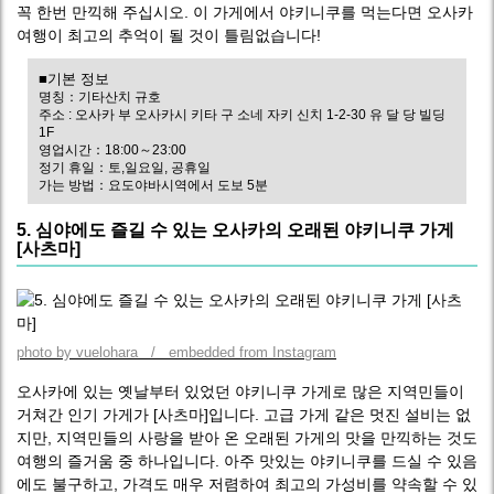
꼭 한번 만끽해 주십시오. 이 가게에서 야키니쿠를 먹는다면 오사카
여행이 최고의 추억이 될 것이 틀림없습니다!
■기본 정보
명칭：기타산치 규호
주소 : 오사카 부 오사카시 키타 구 소네 자키 신치 1-2-30 유 달 당 빌딩
1F
영업시간：18:00～23:00
정기 휴일：토,일요일, 공휴일
가는 방법：요도야바시역에서 도보 5분
5. 심야에도 즐길 수 있는 오사카의 오래된 야키니쿠 가게
[사츠마]
photo by vuelohara / embedded from Instagram
오사카에 있는 옛날부터 있었던 야키니쿠 가게로 많은 지역민들이
거쳐간 인기 가게가 [사츠마]입니다. 고급 가게 같은 멋진 설비는 없
지만, 지역민들의 사랑을 받아 온 오래된 가게의 맛을 만끽하는 것도
여행의 즐거움 중 하나입니다. 아주 맛있는 야키니쿠를 드실 수 있음
에도 불구하고, 가격도 매우 저렴하여 최고의 가성비를 약속할 수 있