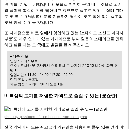
만 이룰 수 있는 기법입니다. 숯불로 천천히 구워 내는 것으로 고기
의 풍미를 확실히 안에 담아내고 있으므로 최고로 맛있는 상태 그대
로 맛 볼 수 있습니다. 분명 지금까지 당신이 맛본 적이 없는 최고의
맛을 만날 수 있을 것입니다.
또 자매점으로 바로 옆에서 영업하고 있는 [스테이크 스탠드 마타사
부로]도 매우 인기가 있는 가게이므로 부디 일품의 스테이크를 만끽
하고 싶을 때는 그 쪽에도 발길을 옮겨 주십시오.
■기본 정보
명칭：마타사부로
주소：오사카 부 오사카시 스 미요시 구 나가이 2-13-13 나가이 파크 호
텔 1F
영업시간：11:30～14:00 / 17:30～23:00
정기 휴일：목요일
가는 방법：나가이역에서 도보 1분
9. 특상의 고기를 저렴한 가격으로 즐길 수 있는 [쿄쇼란]
photo by plantoms / embedded from Instagram
전국 각지에서 모은 최고급의 와규만을 사용하여 품위 있는 맛의 야