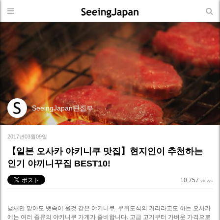
SeeingJapan편집부
2017년03월09일
【일본 오사카 야키니쿠 맛집】현지인이 추천하는
인기 야끼니꾸집 BEST10!
10,757
views
냄새만 맡아도 뱃속이 울것 같은 야키니쿠. 무위도식의 거리라고도 하는 오사카
에는 여러 종류의 야키니쿠 가게가 즐비합니다. 고급 고기부터 가벼운 가격으로