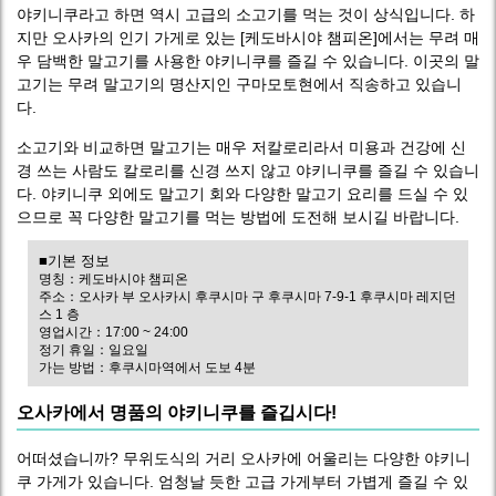
야키니쿠라고 하면 역시 고급의 소고기를 먹는 것이 상식입니다. 하
지만 오사카의 인기 가게로 있는 [케도바시야 챔피온]에서는 무려 매
우 담백한 말고기를 사용한 야키니쿠를 즐길 수 있습니다. 이곳의 말
고기는 무려 말고기의 명산지인 구마모토현에서 직송하고 있습니
다.
소고기와 비교하면 말고기는 매우 저칼로리라서 미용과 건강에 신
경 쓰는 사람도 칼로리를 신경 쓰지 않고 야키니쿠를 즐길 수 있습니
다. 야키니쿠 외에도 말고기 회와 다양한 말고기 요리를 드실 수 있
으므로 꼭 다양한 말고기를 먹는 방법에 도전해 보시길 바랍니다.
■기본 정보
명칭：케도바시야 챔피온
주소：오사카 부 오사카시 후쿠시마 구 후쿠시마 7-9-1 후쿠시마 레지던
스 1 층
영업시간：17:00 ~ 24:00
정기 휴일：일요일
가는 방법：후쿠시마역에서 도보 4분
오사카에서 명품의 야키니쿠를 즐깁시다!
어떠셨습니까? 무위도식의 거리 오사카에 어울리는 다양한 야키니
쿠 가게가 있습니다. 엄청날 듯한 고급 가게부터 가볍게 즐길 수 있