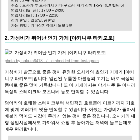
명칭：와규 마츠시타
주소：오사카 부 오사카시 키타 구 소네 자키 신치 1-5-9 REX 빌딩 6F
영업시간[월~금]：17:00～24:00
영업시간[토]：17:00～22:30
정기 휴일：일요일, 공휴일
가는 방법：기타신치역에서 도보 3분
2. 가성비가 뛰어난 인기 가게 [야키니쿠 타키모토]
photo by sakura6418 / embedded from Instagram
가성비가 발군으로 좋은 것이 유명한 오사카의 초인기 가게가 [야키
니쿠 타키모토]입니다. 엄선된 두툼한 마블링의 고기는 바로 극상의
풍미로 좋은 맛이 가득합니다! 또 이 가게에서는 야키니쿠 뿐 아니라
특상의 스테이크와 모츠나베 등도 만끽할 수 있습니다.
덩어리의 호쾌한 스테이크부터 서민적인 호르몬에 이르기까지 기호
에 맞게 여러가지 맛을 만끽할 수 있습니다. 어쨌든 가성비가 좋아서
배불리 먹어도 지갑에 무리가 없는 것이 좋은 점입니다. 오사카의 대
형 상업시설에서도 가까워서 쇼핑 후 돌아가는 저녁에 들르는데도
매우 편리합니다.