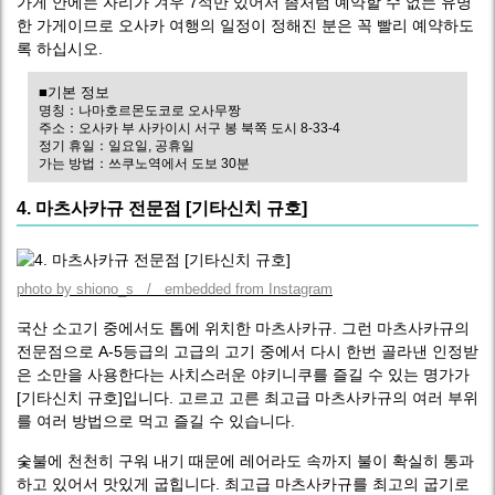
가게 안에는 자리가 겨우 7석만 있어서 좀처럼 예약할 수 없는 유명
한 가게이므로 오사카 여행의 일정이 정해진 분은 꼭 빨리 예약하도
록 하십시오.
■기본 정보
명칭：나마호르몬도코로 오사무짱
주소：오사카 부 사카이시 서구 봉 북쪽 도시 8-33-4
정기 휴일：일요일, 공휴일
가는 방법：쓰쿠노역에서 도보 30분
4. 마츠사카규 전문점 [기타신치 규호]
photo by shiono_s / embedded from Instagram
국산 소고기 중에서도 톱에 위치한 마츠사카규. 그런 마츠사카규의
전문점으로 A-5등급의 고급의 고기 중에서 다시 한번 골라낸 인정받
은 소만을 사용한다는 사치스러운 야키니쿠를 즐길 수 있는 명가가
[기타신치 규호]입니다. 고르고 고른 최고급 마츠사카규의 여러 부위
를 여러 방법으로 먹고 즐길 수 있습니다.
숯불에 천천히 구워 내기 때문에 레어라도 속까지 불이 확실히 통과
하고 있어서 맛있게 굽힙니다. 최고급 마츠사카규를 최고의 굽기로