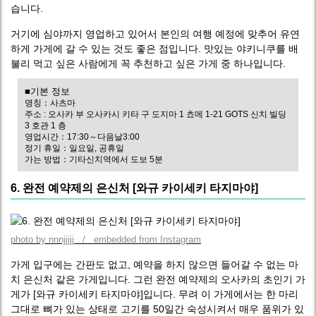
습니다.
거기에 심야까지 영업하고 있어서 본인의 여행 예정에 맞추어 유연
하게 가게에 갈 수 있는 것도 좋은 점입니다. 맛있는 야키니쿠를 배
불리 먹고 싶은 사람에게 꼭 추천하고 싶은 가게 중 하나입니다.
■기본 정보
명칭：사츠마
주소 : 오사카 부 오사카시 키타 구 도지마 1 쵸메 1-21 GOTS 신치 빌딩
3 호관 1 층
영업시간：17:30～다음날3:00
정기 휴일：일요일, 공휴일
가는 방법：기타신치역에서 도보 5분
6. 완전 예약제의 은신처 [와규 카이세키 타지마야]
photo by nnnjjjjj / embedded from Instagram
가게 입구에는 간판도 없고, 예약을 하지 않으면 들어갈 수 없는 마
치 은신처 같은 가게입니다. 그런 완전 예약제의 오사카의 초인기 가
게가 [와규 카이세키 타지마야]입니다. 무려 이 가게에서는 한 마리
그대로 뼈가 있는 상태로 고기를 50일간 숙성시켜서 매우 품위가 있