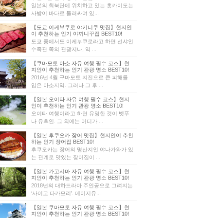
일본의 최북단에 위치하고 있는 홋카이도는
사방이 바다로 둘러싸여 있...
【도쿄 이케부쿠로 야키니쿠 맛집】현지인
이 추천하는 인기 야끼니꾸집 BEST10!
도쿄 중에서도 이케부쿠로라고 하면 선샤인
수족관 쪽의 관광지나, 역 ...
【쿠마모토 아소 자유 여행 필수 코스】현
지인이 추천하는 인기 관광 명소 BEST10!
2016년 4월 구마모토 지진으로 큰 피해를
입은 아소지역. 그러나 그 후 ...
【일본 오이타 자유 여행 필수 코스】현지
인이 추천하는 인기 관광 명소 BEST10!
오이타 여행이라고 하면 유명한 것이 벳푸
나 유후인. 그 외에는 어디가 ...
【일본 후쿠오카 장어 맛집】현지인이 추천
하는 인기 장어집 BEST10!
후쿠오카는 장어의 명산지인 야나가와가 있
는 관계로 맛있는 장어집이 ...
【일본 가고시마 자유 여행 필수 코스】현
지인이 추천하는 인기 관광 명소 BEST10!
2018년의 대하드라마 주인공으로 그려지는
‘사이고 다카모리’. 메이지유...
【일본 쿠마모토 자유 여행 필수 코스】현
지인이 추천하는 인기 관광 명소 BEST10!