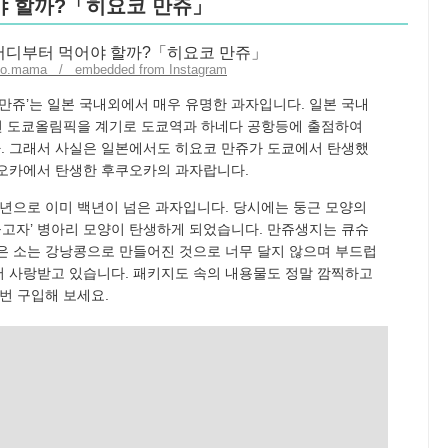
야 할까?「히요코 만쥬」
no.mama / embedded from Instagram
만쥬’는 일본 국내외에서 매우 유명한 과자입니다. 일본 국내
64년 도쿄올림픽을 계기로 도쿄역과 하네다 공항등에 출점하여
. 그래서 사실은 일본에서도 히요코 만쥬가 도쿄에서 탄생했
쿠오카에서 탄생한 후쿠오카의 과자랍니다.
2년으로 이미 백년이 넘은 과자입니다. 당시에는 둥근 모양의
들고자’ 병아리 모양이 탄생하게 되었습니다. 만쥬생지는 큐슈
은 소는 강낭콩으로 만들어진 것으로 너무 달지 않으며 부드럽
 사랑받고 있습니다. 패키지도 속의 내용물도 정말 깜찍하고
번 구입해 보세요.