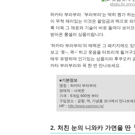
photo by myy
하카타 부라부라. ‘부라부라’는 딱히 뭔가 하
이 무척 재미있는 이것은 팥앙금과 떡으로 되
록 더욱 그 재료와 기술이 바로 들여다 보이
받아온 롱셀러 상품이랍니다.
‘하카타 부라부라’의 매력은 그 패키지에도 
보고 ‘풋~, 큭~’ 하고 웃음을 터트리게 될거구
매우 유명하며 인기있는 상품이라 후쿠오카 공
카타 부라부라와 꼭 한 번 만나보세요.
■기본정보
명칭：하카타 부라부라
판매처：사에몬
가격：6개입 600엔 부터
구입장소：공항, 역, 기념품 코너에서 만나보세
HP：
http://www.saemon.jp/
2. 처친 눈의 니와카 가면을 