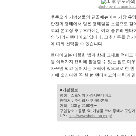
photo by maruien.ka
후쿠오카 기념선물의 단골메뉴이며 가장 유명하기
란전의 명태에서 얻은 명태알을 소금으로 절이
코의 본고장 후쿠오카에는 여러 종류의 멘타이
의 ‘가라시멘타이코’ 입니다. 고추가루를 첨가
에 따라 선택할 수 있습니다.
멘타이코는 따뜻한 밥과 함께 그대로 먹어도 아
등 여러가지 요리에 활용할 수 있는 점도 매
자꾸만 먹고 싶어지는 매력이 있으므로 한 번
카에 오신다면 꼭 한 번 멘타이코의 매력과 
■기본정보
명칭：쇼보안의 가라시멘타이코
판매처：주식회사 쿠바라혼케
가격：130ｇ 2160엔〜
구입장소：공항, 역, 기념품 코너 등에서 구입
HP：
http://www.shobo-an.co.jp/