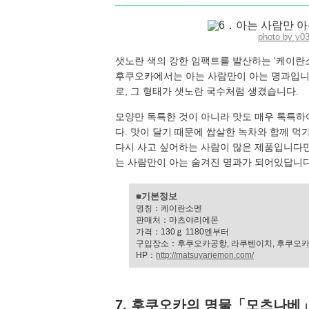
photo by y0
샛노란 색의 강한 임팩트를 발산하는 ‘케이란소
후쿠오카에서는 아는 사람만이 아는 명과입니
로, 그 형태가 샛노란 국수처럼 생겼습니다.
모양만 독특한 것이 아니라 맛도 매우 톡특하
다. 맛이 달기 때문에 쌉살한 녹차와 함께 먹
다시 사고 싶어하는 사람이 많은 제품입니다만
는 사람만이 아는 숨겨진 명과가 되어있답니다
■기본정보
명칭：케이란소멘
판매처：마츠야리에몬
가격：130ｇ 1180엔부터
구입장소：후쿠오카공항, 라쿠텐이치, 후쿠오카
HP：
http://matsuyariemon.com/
7. 후쿠오카의 명물「모츠나베