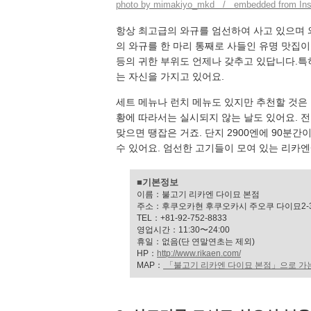
photo by mimakiyo_mkd / embedded from Ins
항상 최고급의 와규를 엄선하여 사고 있으며 와
의 와규를 한 마리 통째로 사들인 유명 맛집이 
등의 귀한 부위도 언제나 갖추고 있답니다.특
는 자신을 가지고 있어요.
세트 메뉴나 런치 메뉴도 있지만 추천할 것은 
황에 따라서는 실시되지 않는 날도 있어요. 
맞으면 땡잡은 거죠. 단지 2900엔에 90분간
수 있어요. 엄선한 고기들이 모여 있는 리카엔
■기본정보
이름：불고기 리카엔 다이묘 본점
주소：후쿠오카현 후쿠오카시 주오쿠 다이묘2-3
TEL：+81-92-752-8833
영업시간：11:30〜24:00
휴일：없음(단 연말연초는 제외)
HP：
http://www.rikaen.com/
MAP：
「불고기 리카엔 다이묘 본점」으로 가