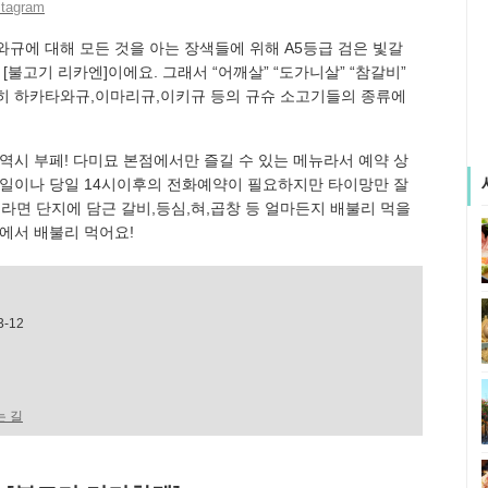
tagram
규에 대해 모든 것을 아는 장색들에 위해 A5등급 검은 빛갈
[불고기 리카엔]이에요. 그래서 “어깨살” “도가니살” “참갈비”
히 하카타와규,이마리규,이키규 등의 규슈 소고기들의 종류에
역시 부페! 다미묘 본점에서만 즐길 수 있는 메뉴라서 예약 상
전일이나 당일 14시이후의 전화예약이 필요하지만 타이망만 잘
이라면 단지에 담근 갈비,등심,혀,곱창 등 얼마든지 배불리 먹을
에서 배불리 먹어요!
-12
는 길