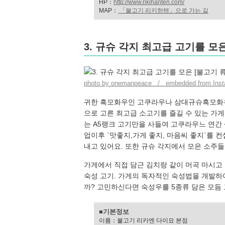
HP：
http://www.rikihanten.com/
MAP：
「불고기 리키한텐」으로 가는 길
3. 규슈 각지 최고급 고기를 모은
photo by onemanpeace / embedded from Inst
귀한 흑모화우인 고쿠라우나 삼대규슈흑모화우
으로 고른 최고급 소고기를 즐길 수 있는 가
는 A5랭크 고기만을 사들여 고쿠라우느 연간 
업이후 `맛좋지,가게 좋지, 마음씨 좋지`를 
내고 있어요. 또한 규슈 각지에서 모은 소주들
가게에서 직접 담근 김치랑 같이 머곡 마시고
숙성 고기. 가게의 독자적인 숙성법을 개발하
까? 고민하신다면 숙성우를 5종류 담은 모듬 
■기본정보
이름：불고기 리카엔 다이묘 본점