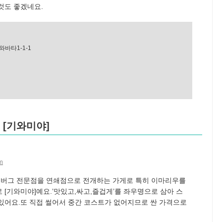
것도 좋겠네요.
바타1-1-1
 [기와미야]
m
버그 전문점을 연쇄점으로 전개하는 가게로 특히 이마리우를
[기와미야]예요.’맛있고,싸고,즐겁게’를 좌우명으로 삼아 스
있어요.또 직접 썰어서 중간 코스트가 없어지므로 싼 가격으로