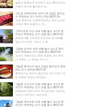
일본의 최북단에 위치하고 있는 홋카이도는
사방이 바다로 둘러싸여 있...
【도쿄 이케부쿠로 야키니쿠 맛집】현지인
이 추천하는 인기 야끼니꾸집 BEST10!
도쿄 중에서도 이케부쿠로라고 하면 선샤인
수족관 쪽의 관광지나, 역 ...
【쿠마모토 아소 자유 여행 필수 코스】현
지인이 추천하는 인기 관광 명소 BEST10!
2016년 4월 구마모토 지진으로 큰 피해를
입은 아소지역. 그러나 그 후 ...
【일본 오이타 자유 여행 필수 코스】현지
인이 추천하는 인기 관광 명소 BEST10!
오이타 여행이라고 하면 유명한 것이 벳푸
나 유후인. 그 외에는 어디가 ...
【일본 후쿠오카 장어 맛집】현지인이 추천
하는 인기 장어집 BEST10!
후쿠오카는 장어의 명산지인 야나가와가 있
는 관계로 맛있는 장어집이 ...
【일본 가고시마 자유 여행 필수 코스】현
지인이 추천하는 인기 관광 명소 BEST10!
2018년의 대하드라마 주인공으로 그려지는
‘사이고 다카모리’. 메이지유...
【일본 쿠마모토 자유 여행 필수 코스】현
지인이 추천하는 인기 관광 명소 BEST10!