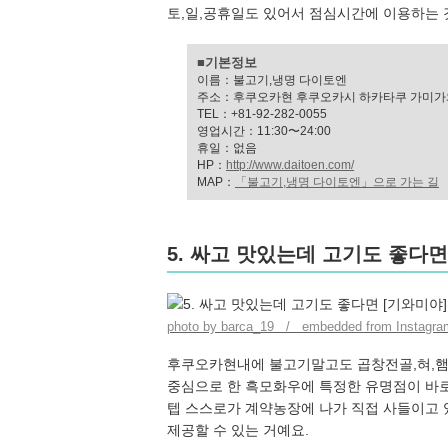
토,일,공휴일도 있어서 점심시간에 이용하는 
■기본정보
이름：불고기,냉명 다이토엔
주소：후쿠오카현 후쿠오카시 하카타쿠 가미가와
TEL：+81-92-282-0055
영업시간：11:30〜24:00
휴일：없음
HP：
http://www.daitoen.com/
MAP：
「불고기,냉명 다이토엔」으로 가는 길
5. 싸고 맛있는데 고기도 좋다면
photo by barca_19 / embedded from Instagra
후쿠오카현내에 불고기말고도 곱창전골,혀,햄
중심으로 한 흑모화우에 특정한 유명점이 바로 
텝 스스로가 계약농장에 나가 직접 사들이고 
제공할 수 있는 거예요.