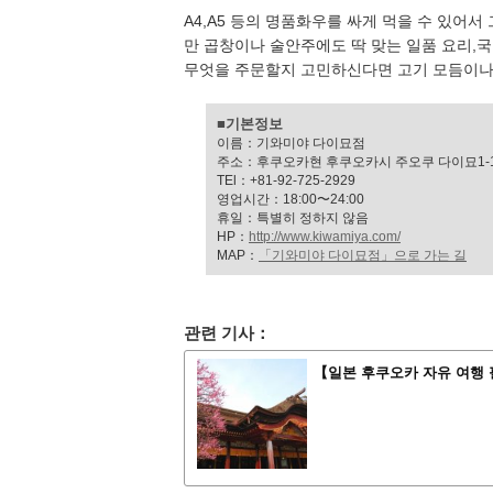
A4,A5 등의 명품화우를 싸게 먹을 수 있어서
만 곱창이나 술안주에도 딱 맞는 일품 요리,국
무엇을 주문할지 고민하신다면 고기 모듬이나
■기본정보
이름：기와미야 다이묘점
주소：후쿠오카현 후쿠오카시 주오쿠 다이묘1-1
TEl：+81-92-725-2929
영업시간：18:00〜24:00
휴일：특별히 정하지 않음
HP：
http://www.kiwamiya.com/
MAP：
「기와미야 다이묘점」으로 가는 길
관련 기사：
【일본 후쿠오카 자유 여행 