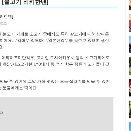
 [불고기 리키한텐]
gram
된 불고기 가게로 소고기 중에서도 특히 살코기에 대해 남다른
]이에요.무각화우,갈모화우,일본단각우를 갖추고 있으며 생산
요.
 이와이즈미단각우, 고치현 도사아카우시 등의 소고기외에도
 흑닭,시즈오카현 LYB돼지 등 먹기 함든 종류의 고기들이 갖
먹을 수 있어요.그날 가장 맛있는 모듬 살코기를 먹을 수 있어
는 분들에게는 딱이죠.
스