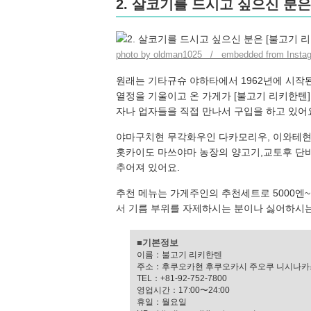
2. 살코기를 드시고 싶으신 분은
photo by oldman1025 / embedded from Insta
원래는 기타규슈 야하타에서 1962년에 시작
열정을 기울이고 온 가게가 [불고기 리키한텐
자나 업자들을 직접 만나서 구입을 하고 있어
야마구치현 무각화우인 다카모리우, 이와테현
홋카이도 마쓰야마 농장의 양고기,교토후 단바
추어져 있어요.
추천 메뉴는 가게주인의 추천세트로 5000엔~
서 기름 부위를 자제하시는 분이나 싫어하시
■기본정보
이름：불고기 리키한텐
주소：후쿠오카현 후쿠오카시 주오쿠 니시나카
TEL：+81-92-752-7800
영업시간：17:00〜24:00
휴일：월요일