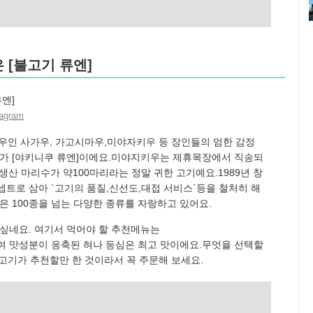
 [불고기 류엔]
agram
인 사가우, 가고시마우,미야자키우 등 장인들의 엄한 감정
게가 [야키니쿠 류엔]이에요.미야지키우는 제휴목장에서 직송되
생산 마리수가 약100마리라는 정말 귀한 고기예요.1989년 창
컨셉트로 삼아 `고기의 품질,신선도,대접 서비스`등을 철처히 해
은 100종을 넘는 다양한 종류를 자랑하고 있어요.
 싶네요. 여기서 먹어야 할 추천메뉴는
여 맛성분이 응축된 혀나 등심은 최고 맛이에요.무엇을 선택할
고기가 추천할만 한 것이라서 꼭 주문해 보세요.