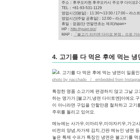
주소：후쿠오카현 후쿠오카시 주오쿠 다이묘2-3
TEL：+81-93-531-1129
영업시간[평일]：11:30〜13:30 / 17:00～라스
영업시간[주말 공휴일]：12:00～라스트
휴일：없음(단 연말연초는 제외)/span>
HP：
http://ryuen.biz/
MAP：
「불고기 리카엔 다이묘 본점」으로 가는
4. 고기를 다 먹은 후에 먹는 
photo by nacchado / embedded from Instagr
특정한 명품 소고기에 편경하지 않고 그날 고
하는 명가가 [불고기,냉면 다이토엔]이에요.
이 아니라면 구입을 안할만큼 철처하고 고기를
주위를 돌리고 있어요.
메뉴에는 사가우,이마리우,미야자키우,가고시
비전의 양념,자가제 김치,간판 메뉴인 냉면 
놓은 특제 수프가 특징인 냉면은 불고기를 먹