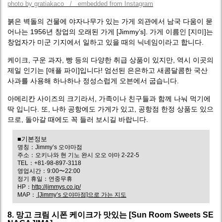
photo by gratiakaco / embedded from Instagram
붉은 벽돌의 건물에 야자나무가 있는 가게 외관에서 남국 다움이 묻
어나는 1956년 창업의 오래된 가게 [Jimmy’s]. 가게 이름인 [지미]는
창업자가 미군 기지에서 일하고 있을 때의 닉네임이라고 합니다.
케이크, 구운 과자, 빵 등의 다양한 취급 상품이 있지만, 역시 이곳의
제일 인기는 [애플 파이]입니다! 엄선된 은은하고 새콤달콤한 국산
사과를 사용해 하나하나 정성스럽게 오븐에서 굽습니다.
아메리칸 사이즈의 크기라서, 가족이나 친구들과 함께 나눠 먹기에
딱 입니다. 또, 나하 공항에도 가게가 있고, 공항점 한정 상품도 있으
므로, 돌아갈 때에도 꼭 들러 보시길 바랍니다.
■기본정보
명칭：Jimmy’s 오야마점
주소：오키나와 현 기노 완시 오오 야마 2-22-5
TEL：+81-98-897-3118
영업시간：9:00〜22:00
정기 휴일：연중무휴
HP：
http://jimmys.co.jp/
MAP：
[Jimmy’s 오야마점]으로 가는 지도
8. 망고 크림 시폰 케이크가 맛있는 [Sun Room Sweets SE