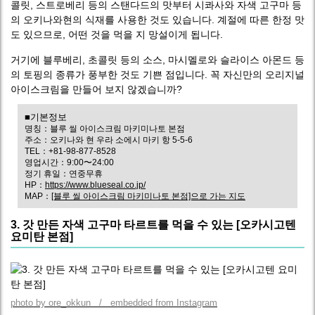
콜릿, 스트로베리 등의 스탠다드의 맛부터 시콰사와 자색 고구마 등
의 오키나와현의 식재를 사용한 것도 있습니다. 계절에 따른 한정 맛
도 있으므로, 어떤 것을 먹을 지 망설이게 됩니다.
거기에 블루베리, 초콜릿 등의 소스, 마시멜로와 슬라이스 아몬드 등
의 토핑의 종류가 풍부한 것도 기쁜 점입니다. 꼭 자신만의 오리지널
아이스크림을 만들어 보지 않겠습니까?
■기본정보
명칭：블루 씰 아이스크림 마키미나토 본점
주소：오키나와 현 우라 소에시 마키 항 5-5-6
TEL：+81-98-877-8528
영업시간：9:00〜24:00
정기 휴일：연중무휴
HP：
https://www.blueseal.co.jp/
MAP：
[블루 씰 아이스크림 마키미나토 본점]으로 가는 지도
3. 갓 만든 자색 고구마 타르트를 먹을 수 있는 [오카시고텐
요미탄 본점]
photo by ore_okkun / embedded from Instagram