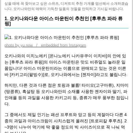
싶을 때에 꼭 찾아보고 싶은 스위츠, 디저트의 추천 가게를 엄선해서 소개하겠습
니다. 오키나와만의 매력이 가득찬 일품의 것들을 만끽하고 가시길 바랍니다.
1. 오키나와다운 아이스 마운틴이 추천인 [후루츠 파라 류
핑]
photo by yu.now / embedded from Instagram
오키나와의 미치노에키 [온나노에키 나카유쿠이 이치바]의 안에 있
는 [후루츠 파라 류핑]의 아이스 마운틴은 맛도 비쥬얼도 놀라운 일
품입니다! 아이스 마운틴이라는 이름으로 판매되고 있는 것은 이른
바 [카키고리(팥빙수)]로, 오키나와에서는 [젠자이]라고도 불립니다.
하지만, 다른 것과 다른 점은 토핑과 볼륨! 타이모(고구마류), 지마미
(땅콩류), 흑설탕 등 오키나와만의 소재를 사용한 젠자이와 딸기, 파
인애플 등의 과일을 사용한 카키고리 등, 종류가 매우 풍부한 점입니
다.
그 중에서도 제일 인기는 패션 프루트와 망고 등의 계절마다 다른 4
종의 과일과 아이스크림이 사치스럽게 올려진 [트로피칼 후루츠]. 2
~3명이 나누어 먹기에 딱 좋을 정도의 빅 사이즈이므로 꼭 나눠 먹