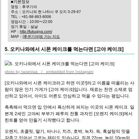
■기본정보
명칭：후쿠기야
주소：오키나와 현 나하시 쿠 모지 3-29-67
TEL：+81-98-863-8006
영업시간：10:00〜22:00
정기 휴일：설날
HP：
http://fukugiya.com/
MAP：
[후쿠기야]로 가는 지도
5. 오키나와에서 시폰 케이크를 먹는다면 [고야 케이크]
photo by taramiwa / embedded from Instagram
[오키나와에서 시폰 케이크라고 하면 이곳!]라고 이름을 떠올리는 사
람이 많은 인기 가게가 [고야 케이크]입니다. 재료는 천연 소재로 엄
선하고 있어서, 아이도 어른도 안심하고 먹을 수 있다는 평입니다.
촉촉해서 먹으면 입 안에서 폭신하게 퍼지는 이곳의 시폰 케이크. 일
본계 2세인 고야씨 부부가 페루의 전통 과자인 [오렌지 케이크]에서
힌트를 얻어 만들기 시작했다고 합니다.
오렌지, 초콜릿, 딸기, 바나나, 치즈, 호박, 녹차, 쑥, 흑설탕의 맛을
갖추고 있어서 고르는 재미도 있습니다. 직경 22cm, 높이 10cm의