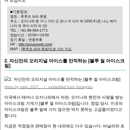
어 보십시오.
■기본정보
명칭：후루츠 파라 류핑
주소：오키나와 현 구니 가미 군 온나 자 사이 박 1656-9 (온 나노 에키
나카 유 쿠이 이치 바 안)
TEL：+81-98-964-2771
영업시간：10:00〜19:00
정기 휴일：연중무휴
HP：
http://onnanoeki.com/
MAP：
[후루츠 파라 류핑]으로 가는 지도
2. 자신만의 오리지널 아이스를 만끽하는 [블루 씰 아이스크
림]
photo by nami_0107_ / embedded from Instagram
미국에서 태어나 오키나와에서 자란, 오키나와 현민의 사랑을 받는
아이스크림 가게가 [블루 씰 아이스크림]입니다. 창업 당시, 이곳의
아이스크림은 블루 씰에 가지 않으면 먹지 못하는 고급품이었다고
합니다.
지금은 직영점과 판매점이 현 내외에도 다수 있습니다. 바닐라와 초