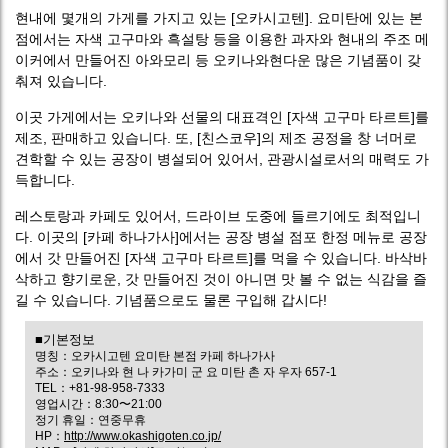
현내에 몇개의 가게를 가지고 있는 [오카시고텐]. 요미탄에 있는 본
점에서는 자색 고구마와 흑설탕 등을 이용한 과자와 현내의 주조 메
이커에서 만들어진 아와모리 등 오키나와현다운 많은 기념품이 갖
춰져 있습니다.
이곳 가게에서는 오키나와 선물의 대표격인 [자색 고구마 타르트]를
제조, 판매하고 있습니다. 또, [친스코우]의 제조 공정을 창 너머로
견학할 수 있는 공장이 병설되어 있어서, 관광시설로서의 매력도 가
득합니다.
레스토랑과 카페도 있어서, 드라이브 도중에 들르기에도 최적입니
다. 이곳의 [카페 하나가사]에서는 공장 병설 점포 한정 메뉴로 공장
에서 갓 만들어진 [자색 고구마 타르트]를 먹을 수 있습니다. 바삭바
삭하고 향기로운, 갓 만들어진 것이 아니면 맛 볼 수 없는 식감을 즐
길 수 있습니다. 기념품으로도 물론 구입해 갑시다!
■기본정보
명칭：오카시고텐 요미탄 본점 카페 하나가사
주소：오키나와 현 나 카가미 군 요 미탄 촌 자 우자 657-1
TEL：+81-98-958-7333
영업시간：8:30〜21:00
정기 휴일：연중무휴
HP：
http://www.okashigoten.co.jp/