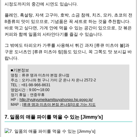
시정도까지의 중간에 시연도 있습니다.
플레인, 흑설탕, 자색 고구마, 호박, 소금 참깨, 치즈, 모카, 초코의 전
8종류의 맛이 있으므로, 기념품은 꼭 세트로 하는 것을 추천합니다.
바로 먹고 싶다면, 가게 안에 먹을 수 있는 공간이 있으므로, 갓 볶은
커피와 함께 일품의 사타안다기를 즐길 수 있습니다.
그 밖에도 타피오카 가루를 사용해서 튀긴 과자 [류큐 미츠야 볼]과
구운 도너츠인 [류큐 미츠야 링]등도 있으니, 꼭 그쪽도 맛 보시길 바
랍니다.
■기본정보
명칭：류큐 명과 미츠야 본점 온나점
주소：오키나와 현 구니 가미 군 온나 자 온나 2572-2
TEL：+81-98-966-8631
영업시간：9:00〜18:00
정기 휴일：연중무휴
HP：
http://ryukyumeikamitsuyahonpo.hp.gogo.jp/
MAP：
[류큐 명과 미츠야 본점 온나점]으로 가는 지도
7. 일품의 애플 파이를 먹을 수 있는 [Jimmy’s]