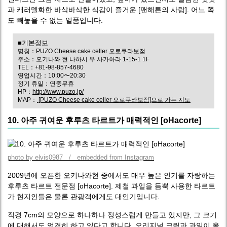
과 캐러멜화한 바삭바삭한 식감이 즐거운 [맨해튼의 사랑]. 어느 쪽
도 빼놓을 수 없는 일품입니다.
■기본정보
명칭：PUZO Cheese cake celler 오로쿠라보점
주소：오키나와 현 나하시 우 사카하라 1-15-1 1F
TEL：+81-98-857-4680
영업시간：10:00〜20:30
정기 휴일：연중무휴
HP：
http://www.puzo.jp/
MAP：
[PUZO Cheese cake celler 오로쿠라보점]으로 가는 지도
10. 아주 귀여운 후루츠 타르트가 매력적인 [oHacorte]
photo by elvis0987 / embedded from Instagram
2009년에 오픈한 오키나와현 중에서도 매우 높은 인기를 자랑하는
후루츠 타르트 전문점 [oHacorte]. 제철 과일을 듬뿍 사용한 타르트
가 현지인들은 물론 관광객에게도 대인기입니다.
직경 7cm의 모양으로 하나하나 정성스럽게 만들고 있지만, 그 크기
에 대해서도 엄격히 하고 있다고 합니다. 오리지널 크림과 과일이 올