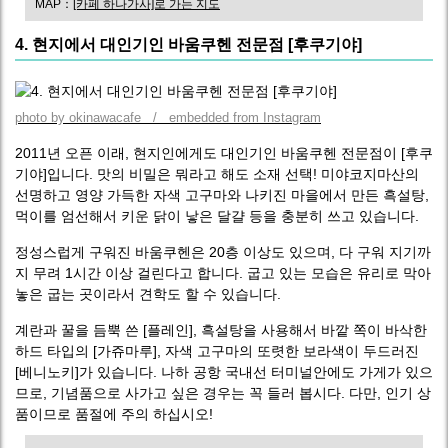
MAP：
[카페 하나가사]로 가는 지도
4. 현지에서 대인기인 바움쿠헨 전문점 [후쿠기야]
photo by okinawacafe / embedded from Instagram
2011년 오픈 이래, 현지인에게도 대인기인 바움쿠헨 전문점이 [후쿠
기야]입니다. 맛의 비밀은 뭐라고 해도 소재 선택! 미야코지마산의
선명하고 영양 가득한 자색 고구마와 나키진 마을에서 만든 흑설탕,
먹이를 엄선해서 키운 닭이 낳은 달걀 등을 충분히 쓰고 있습니다.
정성스럽게 구워진 바움쿠헨은 20층 이상도 있으며, 다 구워 지기까
지 무려 1시간 이상 걸린다고 합니다. 굽고 있는 모습은 유리로 막아
놓은 굽는 곳이라서 견학도 할 수 있습니다.
계란과 꿀을 듬뿍 쓴 [플레인], 흑설탕을 사용해서 바깥 쪽이 바삭한
하드 타입의 [가쥬마루], 자색 고구마의 또렷한 보라색이 두드러진
[베니노키]가 있습니다. 나하 공항 국내선 터미널안에도 가게가 있으
므로, 기념품으로 사가고 싶은 경우는 꼭 들러 봅시다. 다만, 인기 상
품이므로 품절에 주의 하십시오!