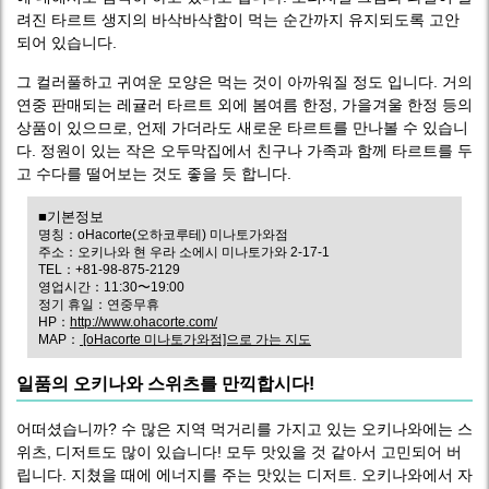
려진 타르트 생지의 바삭바삭함이 먹는 순간까지 유지되도록 고안
되어 있습니다.
그 컬러풀하고 귀여운 모양은 먹는 것이 아까워질 정도 입니다. 거의
연중 판매되는 레귤러 타르트 외에 봄여름 한정, 가을겨울 한정 등의
상품이 있으므로, 언제 가더라도 새로운 타르트를 만나볼 수 있습니
다. 정원이 있는 작은 오두막집에서 친구나 가족과 함께 타르트를 두
고 수다를 떨어보는 것도 좋을 듯 합니다.
■기본정보
명칭：oHacorte(오하코루테) 미나토가와점
주소：오키나와 현 우라 소에시 미나토가와 2-17-1
TEL：+81-98-875-2129
영업시간：11:30〜19:00
정기 휴일：연중무휴
HP：
http://www.ohacorte.com/
MAP：
[oHacorte 미나토가와점]으로 가는 지도
일품의 오키나와 스위츠를 만끽합시다!
어떠셨습니까? 수 많은 지역 먹거리를 가지고 있는 오키나와에는 스
위츠, 디저트도 많이 있습니다! 모두 맛있을 것 같아서 고민되어 버
립니다. 지쳤을 때에 에너지를 주는 맛있는 디저트. 오키나와에서 자