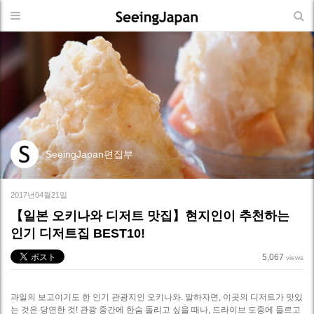
SeeingJapan편집부
2017년04월21일
【일본 오키나와 디저트 맛집】현지인이 추천하는
인기 디저트집 BEST10!
5,067
views
과일의 보고이기도 한 인기 관광지인 오키나와. 말하자면, 이곳의 디저트가 맛있
는 것은 당연한 것! 관광 중간에 한숨 돌리고 싶을 때나, 드라이브 도중에 들르고