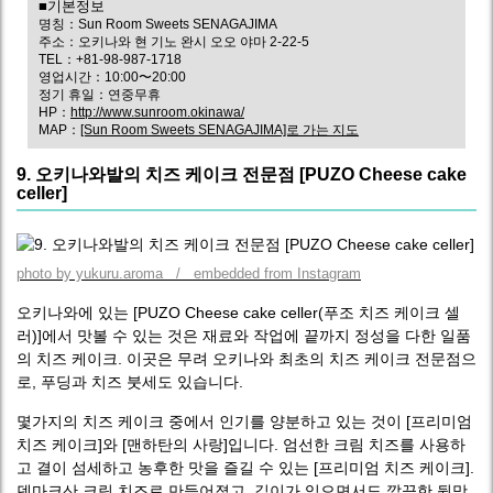
■기본정보
명칭：Sun Room Sweets SENAGAJIMA
주소：오키나와 현 기노 완시 오오 야마 2-22-5
TEL：+81-98-987-1718
영업시간：10:00〜20:00
정기 휴일：연중무휴
HP：
http://www.sunroom.okinawa/
MAP：
[Sun Room Sweets SENAGAJIMA]로 가는 지도
9. 오키나와발의 치즈 케이크 전문점 [PUZO Cheese cake
celler]
photo by yukuru.aroma / embedded from Instagram
오키나와에 있는 [PUZO Cheese cake celler(푸조 치즈 케이크 셀
러)]에서 맛볼 수 있는 것은 재료와 작업에 끝까지 정성을 다한 일품
의 치즈 케이크. 이곳은 무려 오키나와 최초의 치즈 케이크 전문점으
로, 푸딩과 치즈 붓세도 있습니다.
몇가지의 치즈 케이크 중에서 인기를 양분하고 있는 것이 [프리미엄
치즈 케이크]와 [맨하탄의 사랑]입니다. 엄선한 크림 치즈를 사용하
고 결이 섬세하고 농후한 맛을 즐길 수 있는 [프리미엄 치즈 케이크].
덴마크산 크림 치즈로 만들어졌고, 깊이가 있으면서도 깔끔한 뒷맛