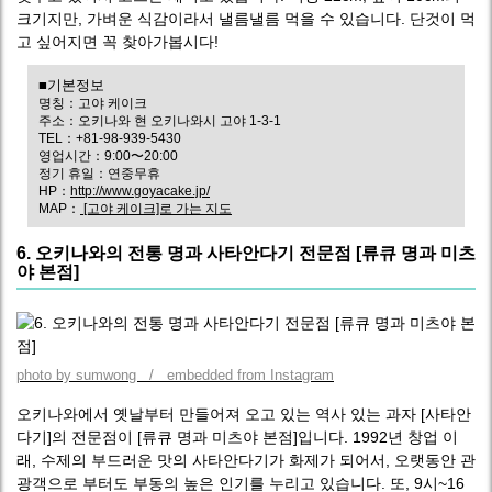
크기지만, 가벼운 식감이라서 낼름낼름 먹을 수 있습니다. 단것이 먹
고 싶어지면 꼭 찾아가봅시다!
■기본정보
명칭：고야 케이크
주소：오키나와 현 오키나와시 고야 1-3-1
TEL：+81-98-939-5430
영업시간：9:00〜20:00
정기 휴일：연중무휴
HP：
http://www.goyacake.jp/
MAP：
[고야 케이크]로 가는 지도
6. 오키나와의 전통 명과 사타안다기 전문점 [류큐 명과 미츠
야 본점]
photo by sumwong / embedded from Instagram
오키나와에서 옛날부터 만들어져 오고 있는 역사 있는 과자 [사타안
다기]의 전문점이 [류큐 명과 미츠야 본점]입니다. 1992년 창업 이
래, 수제의 부드러운 맛의 사타안다기가 화제가 되어서, 오랫동안 관
광객으로 부터도 부동의 높은 인기를 누리고 있습니다. 또, 9시~16