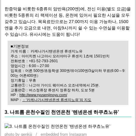
한증막을 비롯한 6종류의 암반욕(200엔)에, 전신 미용(별도 요금)을
비롯한 5종류의 리 랙제이션 등, 온천에 있어서 필요한 시설을 모두
갖추고 있습니다. 목욕료만으로는 27:00까지 이용 가능하나, 1500
엔을 추가 요금으로 내면, 아침9시까지 쉴 수 있는 수면실을 이용할
수 있습니다. 유사시에는 도움이 됩니다!
■기본정보
가게 이름： 카케나가시텐넨온센 류센지노유
주소：아이치켄 나고야시 모리야마구 류센지 1쵸메 1501반치
전화번호：+81-52-793-2601
영업시간：6:00～27:00
입욕료：어른 500엔/초등학생 300엔/유아100엔/3살이하 무료(6:00～9:
00는 어른400엔）
정기휴일：무휴
교통편①：나고야 가이드 웨이버스 오조네역에서 25분.
교통편②：버스정류장 류센지 정류장 하차, 도보 5분
HP：
http://www.ryusenjinoyu.com/
MAP：
：‘카케나가시텐넨온센 류센지노유’의 지도
3. 나트륨 온천수질인 천연온천 ‘텐넨온센 하쿠쵸노유’
photo by genkjjj / embedded from Instagram