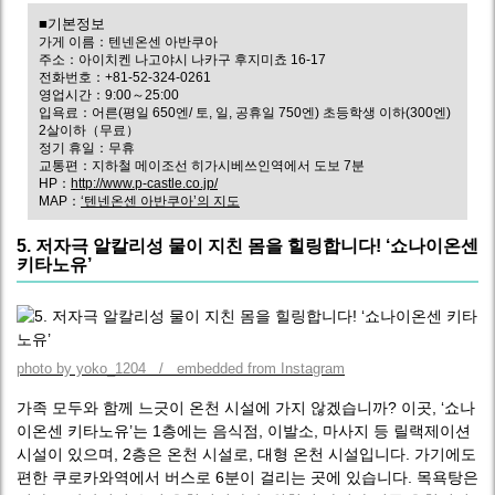
■기본정보
가게 이름：텐넨온센 아반쿠아
주소：아이치켄 나고야시 나카구 후지미쵸 16-17
전화번호：+81-52-324-0261
영업시간：9:00～25:00
입욕료：어른(평일 650엔/ 토, 일, 공휴일 750엔) 초등학생 이하(300엔)
2살이하（무료）
정기 휴일：무휴
교통편：지하철 메이조선 히가시베쓰인역에서 도보 7분
HP：
http://www.p-castle.co.jp/
MAP：
‘텐넨온센 아반쿠아’의 지도
5. 저자극 알칼리성 물이 지친 몸을 힐링합니다! ‘쇼나이온센
키타노유’
photo by yoko_1204 / embedded from Instagram
가족 모두와 함께 느긋이 온천 시설에 가지 않겠습니까? 이곳, ‘쇼나
이온센 키타노유’는 1층에는 음식점, 이발소, 마사지 등 릴랙제이션
시설이 있으며, 2층은 온천 시설로, 대형 온천 시설입니다. 가기에도
편한 쿠로카와역에서 버스로 6분이 걸리는 곳에 있습니다. 목욕탕은