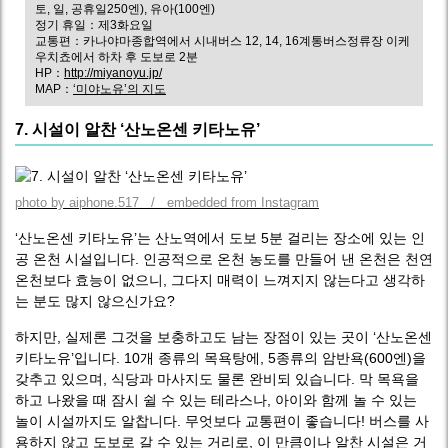
토, 일, 공휴일250엔), 유아(100엔)
정기 휴일：제3화요일
교통편：카나야마종합역에서 시내버스 12, 14, 16계통버스정류장 이케
우치쵸에서 하차 후 도보로 2분
HP：
http://miyanoyu.jp/
MAP：
‘미야노유’의 지도
7. 시설이 알찬 ‘산노온센 키타노유’
photo by aiphone.517 / embedded from Instagram
‘산노온센 키타노유’는 산노역에서 도보 5분 걸리는 장소에 있는 인
공 온천 시설입니다. 인공적으로 온천 농도를 만들어 낸 온천은 천연
온천보다 효능이 없으니, 그다지 매력이 느껴지지 않는다고 생각하
는 분도 많지 않으신가요?
하지만, 실제론 그것을 보충하고도 남는 장점이 있는 곳이 ‘산노온센
키타노유’입니다. 10개 종류의 목욕탕에, 5종류의 암반욕(600엔)을
갖추고 있으며, 식당과 마사지도 물론 완비되 있습니다. 막 목욕을
하고 나왔을 때 잠시 쉴 수 있는 테라스나, 아이와 함께 놀 수 있는
놀이 시설까지도 알찹니다. 무엇보다 교통편이 좋습니다! 버스를 사
용하지 않고 도보로 갈 수 있는 거리로, 이 만큼이나 알찬 시설은 거