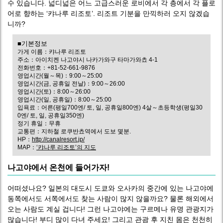
수 있습니다. 넓디넓은 어느 고급스러운 로비에서 각 층에서 각 플로
어로 향하는 ‘캬나루 리조토’. 리조트 기분을 만끽하러 오지 않겠습
니까?
■기본정보
가게 이름：캬나루 리조토
주소：아이치켄 나고야시 나카가와구 타마가와쵸 4-1
전화번호：+81-52-661-9876
영업시간(월～목)：9:00～25:00
영업시간(금, 공휴일 전날)：9:00～26:00
영업시간(토)：8:00～26:00
영업시간(일, 공휴일)：8:00～25:00
입욕료：어른(평일700엔/ 토, 일, 공휴일800엔) 4살～초등학생(평일30
0엔/ 토, 일, 공휴일350엔)
정기 휴일：무휴
교통편：지하철 로쿠반쵸역에서 도보 몇분.
HP：
http://canalresort.jp/
MAP：
‘캬나루 리조토’의 지도
나고야에서 온천에 들어가자!
어떠셨나요? 일본의 대도시 도쿄와 오사카의 중간에 있는 나고야에
동쪽에서도 서쪽에서도 찾는 사람이 많지 않을까요? 물론 해외에서
오는 사람도 계실 겁니다! 그런 나고야에는 구르메나 유명 관광지가
많습니다! 부디 많이 다녀 주세요! 그리고 관광 후 지친 몸은 천천히