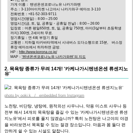
가게 이름： 텐넨온센코로나노유 나카가와텐
주소：3-110아이치켄 나고야시 나카가와구 에마쓰 3-110
전화번호：+81-52-303-9711
영업시간(평일)：8:00～25:00
영업시간(금, 토, 일, 공휴일・공휴일 전날)：8:00～26:00
입장료：어른 평일650엔, 토, 일, 공휴일 750엔, 아이(3살부터 초등학생
까지) 300엔, 2세이하 무료.
정기휴일：연 4회 부정기 휴일
교통편：지하철 타카바타역에서 시내버스 도다소행으로 15분, 버스정
류장 에마쓰에서 하차하면 금방.
HP：
http://www.korona.co.jp/
MAP：
‘텐넨온센코로나노유 나카가와텐’의 지도
2. 목욕탕 종류가 무려 14개! ‘카케나가시텐넨온센 류센지노
유’
photo by ooki.k / embedded from Instagram
노천탕, 비단탕, 냉탕에, 원적외선 사우나나, 약용 미스트 사우나 등
전부 해서 14개의 목욕탕을 즐길 수 있는 ‘카케나가시텐넨온센 류센
지노유’에서 피로를 풀지 않겠습니까? 특히 노천탕은 나고야의 야경
을 바라보면서 목욕할 수 있는 절경 장소입니다. 마음과 몸 둘다 편
안하게 쉴 수 있는 시설도 알찹니다.