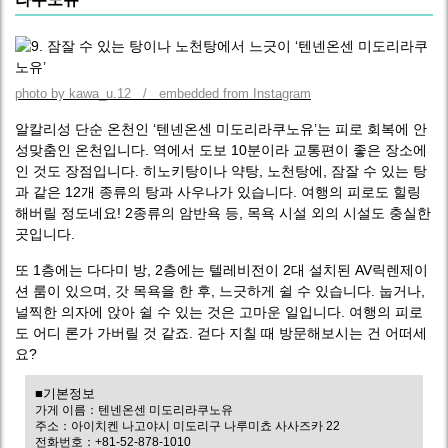
photo by kawa_u.12 / embedded from Instagram
알칼리성 단순 온천인 ‘텐넨온센 미도리라쿠노유’는 피로 회복에 안
성맞춤인 온천입니다. 역에서 도보 10분이라 교통편이 좋은 장소에
인 것도 장점입니다. 히노키탕이나 약탕, 노천탕에, 잠잘 수 있는 탕
과 같은 12개 종류의 탕과 사우나가 있습니다. 여행의 피로도 힐링
해버릴 정도네요! 2종류의 암반욕 등, 목욕 시설 외의 시설도 충실한
곳입니다.
또 1층에는 다다미 방, 2층에는 텔레비전이 2대 설치된 AV릭렌제이
션 룸이 있으며, 갓 목욕을 한 후, 느긋하게 쉴 수 있습니다. 눕거나,
널찍한 의자에 앉아 쉴 수 있는 것은 고마운 일입니다. 여행의 피로
도 어디 론가 가버릴 것 같죠. 걷다 지칠 때 방문해보시는 건 어떠세
요?
■기본정보
가게 이름：텐넨온센 미도리라쿠노유
주소：아이치켄 나고야시 미도리구 나루미쵸 사사즈카 22
전화번호：+81-52-878-1010