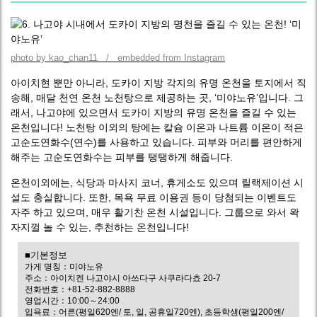
photo by kao_chan11 / embedded from Instagram
아이치현 뿐만 아니라, 도카이 지방 각지의 유명 온천을 토지에서 직
송해, 매달 천연 온천 노천탕으로 제공하는 곳, ‘미야노유’입니다. 그
래서, 나고야에 있으면서 도카이 지방의 유명 온천을 즐길 수 있는
온천입니다! 노천탕 이외의 탕에는 칼슘 이온과 나트륨 이온이 적은
고순도연화수(연수)를 사용하고 있습니다. 피부와 머리를 편안하게
해주는 고순도연화수는 피부를 탱탱하게 해줍니다.
온천이외에는, 식당과 마사지 코너, 휴게소도 있으며 릴랙제이션 시
설도 충실합니다. 또한, 목욕 무료 이용권 등이 당첨되는 이벤트도
자주 하고 있으며, 매우 활기찬 온천 시설입니다. 그룹으로 와서 왁
자지껄 놀 수 있는, 추천하는 온천입니다!
■기본정보
가게 명칭：미야노유
주소：아이치켄 나고야시 아쓰다구 사쿠라다쵸 20-7
전화번호：+81-52-882-8888
영업시간：10:00～24:00
입욕료：어른(평일620엔/ 토, 일, 공휴일720엔), 초등학생(평일200엔/