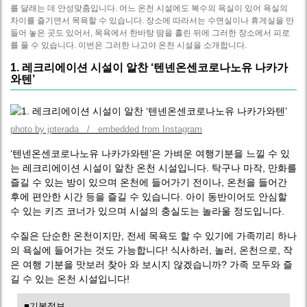
를 달래는 데 안성맞춤입니다. 어느 온천 시설에도 복수의 욕실이 있어 욕실의
차이를 즐기면서 목욕할 수 있습니다. 장소에 따라서는 수면실이나 휴게실을 만
들어 놓은 곳도 있어서, 목욕에서 한바탕 땀을 흘린 뒤에 그러한 장소에서 피로
를 풀 수 있습니다. 이번은 그러한 나고야 온천 시설을 소개합니다.
1. 레크리에이션 시설이 알찬 ‘텐넨온센코로나노유 나카가
와텐’
photo by jpterada / embedded from Instagram
‘텐넨온센코로나노유 나카가와텐’은 가벼운 여행기분을 느낄 수 있
는 레크리에이션 시설이 알찬 온천 시설입니다. 탁구나 마작, 만화를
즐길 수 있는 방이 있으며 온천에 들어가기 전이나, 온천을 들어간
후에 편안한 시간 등을 즐길 수 있습니다. 아이 동반이어도 안심할
수 있는 키즈 코너가 있으며 시설의 충실도는 놀라울 정도입니다.
수질은 단순한 온천이지만, 전세 목욕도 할 수 있기에 가족끼리 하나
의 욕실에 들어가는 것도 가능합니다! 식사하러, 놀러, 온천으로, 작
은 여행 기분을 맛보러 찾아 와 보시지 않겠습니까? 가족 모두와 즐
길 수 있는 온천 시설입니다!
■기본정보