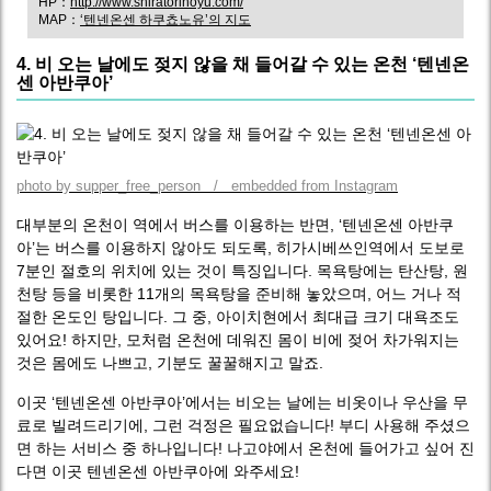
HP：
http://www.shiratorinoyu.com/
MAP：
‘텐넨온센 하쿠쵸노유’의 지도
4. 비 오는 날에도 젖지 않을 채 들어갈 수 있는 온천 ‘텐넨온
센 아반쿠아’
photo by supper_free_person / embedded from Instagram
대부분의 온천이 역에서 버스를 이용하는 반면, ‘텐넨온센 아반쿠
아’는 버스를 이용하지 않아도 되도록, 히가시베쓰인역에서 도보로
7분인 절호의 위치에 있는 것이 특징입니다. 목욕탕에는 탄산탕, 원
천탕 등을 비롯한 11개의 목욕탕을 준비해 놓았으며, 어느 거나 적
절한 온도인 탕입니다. 그 중, 아이치현에서 최대급 크기 대욕조도
있어요! 하지만, 모처럼 온천에 데워진 몸이 비에 젖어 차가워지는
것은 몸에도 나쁘고, 기분도 꿀꿀해지고 말죠.
이곳 ‘텐넨온센 아반쿠아’에서는 비오는 날에는 비옷이나 우산을 무
료로 빌려드리기에, 그런 걱정은 필요없습니다! 부디 사용해 주셨으
면 하는 서비스 중 하나입니다! 나고야에서 온천에 들어가고 싶어 진
다면 이곳 텐넨온센 아반쿠아에 와주세요!