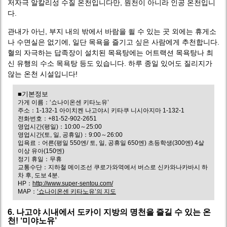
저자극 알칼리성 수질 온천입니다만, 원천이 아니라 인공 온천입니
다.
관내가 아닌, 부지 내의 밖에서 바람을 쐴 수 있는 곳 외에는 휴게소
나 수면실은 없기에, 일단 목욕을 즐기고 싶은 사람에게 추천합니다.
혈의 자극하는 답족장이 설치된 목욕탕에는 어트랙션 목욕탕나 최
신 유행의 수소 목욕탕 등도 있습니다. 하루 종일 있어도 질리지가
않는 온천 시설입니다!
■기본정보
가게 이름：‘쇼나이온센 키타노유’
주소：1-132-1 아이치켄 나고야시 키타쿠 니시아지마 1-132-1
전화번호：+81-52-902-2651
영업시간(평일)：10:00～25:00
영업시간(토, 일, 공휴일)：9:00～26:00
입욕료：어른(평일 550엔/ 토, 일, 공휴일 650엔) 초등학생(300엔) 4살
이상 유아(150엔)
정기 휴일：무휴
교통수단：지하철 메이조선 쿠로가와역에서 버스로 신카와나카바시 하
차 후, 도보 4분.
HP：
http://www.super-sentou.com/
MAP：
‘쇼나이온센 키타노유’의 지도
6. 나고야 시내에서 도카이 지방의 명천을 즐길 수 있는 온
천! ‘미야노유’