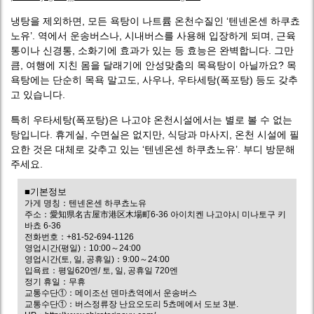
냉탕을 제외하면, 모든 욕탕이 나트륨 온천수질인 ‘텐넨온센 하쿠쵸
노유’. 역에서 운송버스나, 시내버스를 사용해 입장하게 되며, 근육
통이나 신경통, 소화기에 효과가 있는 등 효능은 완벽합니다. 그만
큼, 여행에 지친 몸을 달래기에 안성맞춤의 목욕탕이 아닐까요? 목
욕탕에는 단순히 목욕 말고도, 사우나, 우타세탕(폭포탕) 등도 갖추
고 있습니다.
특히 우타세탕(폭포탕)은 나고야 온천시설에서는 별로 볼 수 없는
탕입니다. 휴게실, 수면실은 없지만, 식당과 마사지, 온천 시설에 필
요한 것은 대체로 갖추고 있는 ‘텐넨온센 하쿠쵸노유’. 부디 방문해
주세요.
■기본정보
가게 명칭：텐넨온센 하쿠쵸노유
주소：愛知県名古屋市港区木場町6-36 아이치켄 나고야시 미나토구 키
바쵸 6-36
전화번호：+81-52-694-1126
영업시간(평일)：10:00～24:00
영업시간(토, 일, 공휴일)：9:00～24:00
입욕료：평일620엔/ 토, 일, 공휴일 720엔
정기 휴일：무휴
교통수단①：메이조선 덴마쵸역에서 운송버스
교통수단①：버스정류장 난요오도리 5쵸메에서 도보 3분.