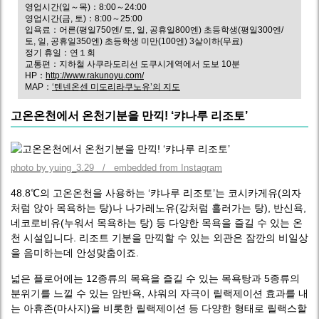
영업시간(일～목)：8:00～24:00
영업시간(금, 토)：8:00～25:00
입욕료：어른(평일750엔/ 토, 일, 공휴일800엔) 초등학생(평일300엔/
토, 일, 공휴일350엔) 초등학생 미만(100엔) 3살이하(무료)
정기 휴일：연１회
교통편：지하철 사쿠라도리선 도쿠시게역에서 도보 10분
HP：
http://www.rakunoyu.com/
MAP：
‘텐넨온센 미도리라쿠노유’의 지도
고온온천에서 온천기분을 만끽! ‘캬나루 리조토’
photo by yuing_3.29 / embedded from Instagram
48.8℃의 고온온천을 사용하는 ‘캬나루 리조토’는 코시카게유(의자
처럼 앉아 목욕하는 탕)나 나가레노유(강처럼 흘러가는 탕), 반신욕,
네코로비유(누워서 목욕하는 탕) 등 다양한 목욕을 즐길 수 있는 온
천 시설입니다. 리조트 기분을 만끽할 수 있는 외관은 잠깐의 비일상
을 음미하는데 안성맞춤이죠.
넓은 플로어에는 12종류의 목욕을 즐길 수 있는 목욕탕과 5종류의
분위기를 느낄 수 있는 암반욕, 샤워의 자극이 릴랙제이션 효과를 내
는 아휴존(마사지)을 비롯한 릴랙제이션 등 다양한 형태로 릴랙스할