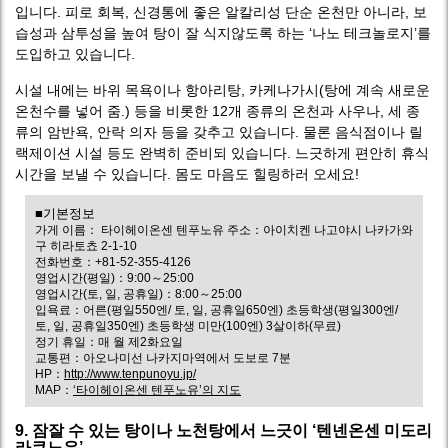
입니다. 피로 회복, 신경통에 좋은 알칼리성 단순 온천만 아니라, 보
습성과 삼투성을 높여 탕이 잘 식지않도록 하는 ‘나노 테크놀로지’를
도입하고 있습니다.
시설 내에는 바위 목욕이나 항아리탕, 카케나가시(탕에 계속 새로운
온천수를 넣어 줌.) 등을 비롯한 12개 종류의 온천과 사우나, 세 종
류의 암반욕, 안락 의자 등을 갖추고 있습니다. 물론 음식점이나 릴
랙제이션 시설 등도 완벽히 준비되 있습니다. 느긋하게 편안히 휴식
시간을 보낼 수 있습니다. 몸도 마음도 힐링하러 오세요!
■기본정보
가게 이름： 타이헤이온센 텐푸노유 주소：아이치켄 나고야시 나카가와
구 히라토쵸 2-1-10
전화번호：+81-52-355-4126
영업시간(평일)：9:00～25:00
영업시간(토, 일, 공휴일)：8:00～25:00
입욕료：어른(평일550엔/ 토, 일, 공휴일650엔) 초등학생(평일300엔/
토, 일, 공휴일350엔) 초등학생 미만(100엔) 3살이하(무료)
정기 휴일：매 월 제2화요일
교통편：아오나미선 나카지마역에서 도보로 7분
HP：
http://www.tenpunoyu.jp/
MAP：
‘타이헤이온센 텐푸노유’의 지도
9. 잠잘 수 있는 탕이나 노천탕에서 느긋이 ‘텐넨온센 미도리
라쿠노유’